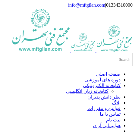
Skip
info@mftgilan.com
|
01334310000
Instagram
LinkedIn
to
content
صفحه اصلی
دوره های آموزشی
کتابخانه الکترونیکی
کتابخانه زبان انگلیسی
نظر دانش پذیران
بلاگ
قوانین و مقررات
تماس با ما
ثبت نام
هواپیمایی آران