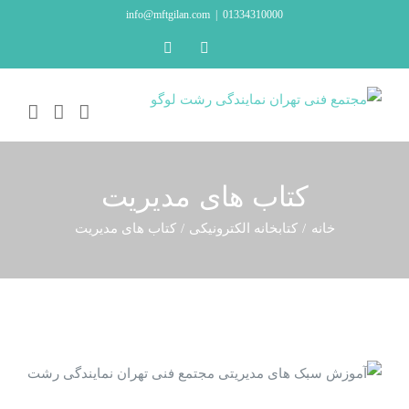
Ski
info@mftgilan.com
|
01334310000
t
LinkedIn
Instagram
conten
کتاب های مدیریت
خانه
کتابخانه الکترونیکی
کتاب های مدیریت
سبک‌های مدیریتی و‌ تأثیر‌ آن بر تعهد سازمانی با
نقش ‌متغیر سطح تحصیلات