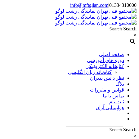
Skip
info@mftgilan.com
|
01334310000
Instagram
LinkedIn
to
content
Search
×
صفحه اصلی
دوره های آموزشی
کتابخانه الکترونیکی
کتابخانه زبان انگلیسی
نظر دانش پذیران
بلاگ
قوانین و مقررات
تماس با ما
ثبت نام
هواپیمایی آران
Search
×