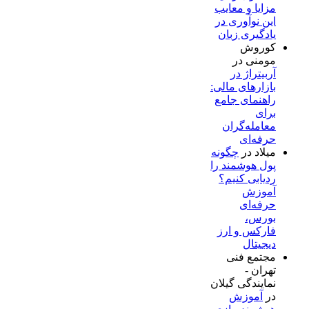
مزایا و معایب
این نوآوری در
یادگیری زبان
کوروش
مومنی
در
آربیتراژ در
بازارهای مالی:
راهنمای جامع
برای
معامله‌گران
حرفه‌ای
میلاد
در
چگونه
پول هوشمند را
ردیابی کنیم؟
آموزش
حرفه‌ای
بورس،
فارکس و ارز
دیجیتال
مجتمع فنی
تهران -
نمایندگی گیلان
در
آموزش