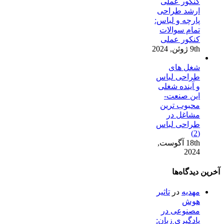
کنکور عملی
ارشد طراحی
پارچه و لباس:
تمام سوالات
کنکور عملی
9th ژوئن, 2024
شغل های
طراحی لباس
و آینده شغلی
این صنعت-
محبوب ترین
مشاغل در
طراحی لباس
(2)
18th آگوست,
2024
آخرین دیدگاه‌ها
مهدیه
در
تاثیر
هوش
مصنوعی در
یادگیری زبان: