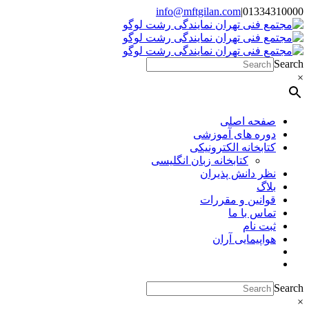
Skip
info@mftgilan.com
|
01334310000
Instagram
LinkedIn
to
content
Search
×
صفحه اصلی
دوره های آموزشی
کتابخانه الکترونیکی
کتابخانه زبان انگلیسی
نظر دانش پذیران
بلاگ
قوانین و مقررات
تماس با ما
ثبت نام
هواپیمایی آران
Search
×