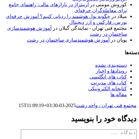
کوروش مومنی
در
آربیتراژ در بازارهای مالی: راهنمای جامع
برای معامله‌گران حرفه‌ای
میلاد
در
چگونه پول هوشمند را ردیابی کنیم؟ آموزش حرفه‌ای
بورس، فارکس و ارز دیجیتال
مجتمع فنی تهران - نمایندگی گیلان
در
آموزش هوشمندسازی
ساختمان در رشت
پویان
در
آموزش هوشمندسازی ساختمان در رشت
سته‌ها
دسته‌بندی نشده
رویدادها و اخبار
کتاب های انگلیسی
کتاب های مدیریت
کتابخانه الکترونیکی
مقاله ها
مجتمع فنی تهران - واحد رشت
2025-03-15T11:09:19+03:30
دیدگاه خود را بنویسید
دیدگاه