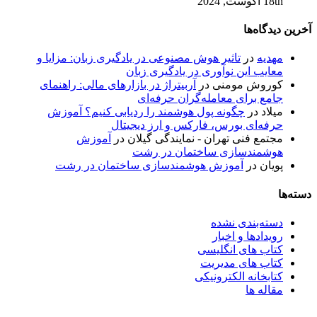
18th آگوست, 2024
آخرین دیدگاه‌ها
مهدیه
در
تاثیر هوش مصنوعی در یادگیری زبان: مزایا و
معایب این نوآوری در یادگیری زبان
کوروش مومنی
در
آربیتراژ در بازارهای مالی: راهنمای
جامع برای معامله‌گران حرفه‌ای
میلاد
در
چگونه پول هوشمند را ردیابی کنیم؟ آموزش
حرفه‌ای بورس، فارکس و ارز دیجیتال
مجتمع فنی تهران - نمایندگی گیلان
در
آموزش
هوشمندسازی ساختمان در رشت
پویان
در
آموزش هوشمندسازی ساختمان در رشت
دسته‌ها
دسته‌بندی نشده
رویدادها و اخبار
کتاب های انگلیسی
کتاب های مدیریت
کتابخانه الکترونیکی
مقاله ها