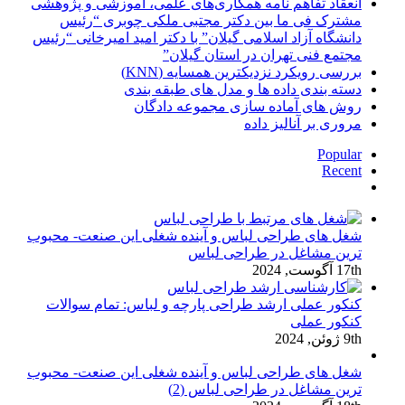
انعقاد تفاهم نامه همکاری‌های علمی، آموزشی و پژوهشی
مشترک فی ما بین دکتر مجتبی ملکی چوبری “رئیس
دانشگاه آزاد اسلامی گیلان” با دکتر امید امیرخانی “رئیس
مجتمع فنی تهران در استان گیلان”
بررسی رویکرد نزدیکترین همسایه (KNN)
دسته‌ بندی داده‌ ها و مدل‌ های طبقه‌ بندی
روش های آماده سازی مجموعه دادگان
مروری بر آنالیز داده
Popular
Recent
دیدگاه‌ها
شغل های طراحی لباس و آینده شغلی این صنعت- محبوب
ترین مشاغل در طراحی لباس
17th آگوست, 2024
کنکور عملی ارشد طراحی پارچه و لباس: تمام سوالات
کنکور عملی
9th ژوئن, 2024
شغل های طراحی لباس و آینده شغلی این صنعت- محبوب
ترین مشاغل در طراحی لباس (2)