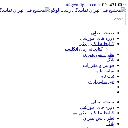
Skip
info@mftgilan.com
|
01334310000
Instagram
LinkedIn
to
content
صفحه اصلی
دوره های آموزشی
کتابخانه الکترونیکی
کتابخانه زبان انگلیسی
نظر دانش پذیران
بلاگ
قوانین و مقررات
تماس با ما
ثبت نام
هواپیمایی آران
صفحه اصلی
دوره های آموزشی
کتابخانه الکترونیکی
نظر دانش پذیران
بلاگ