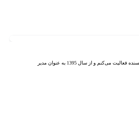
دانش آموخته رشته زبان و ادبیات انگلیسی هستم در مقطع Ph.D از دانشگاه اصفهان و از سال 1385 تاکنون به عنوان مدرس، مترجم و نویسنده فعالیت می‌کنم و از سال 1395 به عنوان مدیر