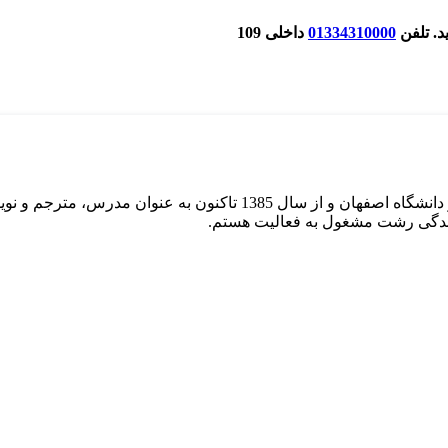
د. تلفن
01334310000
داخلی 109
ایندگی رشت مشغول به فعالیت هستم.