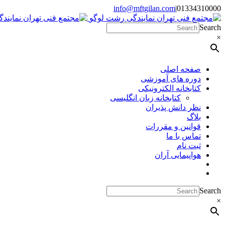
Skip
info@mftgilan.com
|
01334310000
Instagram
LinkedIn
to
content
Search
×
صفحه اصلی
دوره های آموزشی
کتابخانه الکترونیکی
کتابخانه زبان انگلیسی
نظر دانش پذیران
بلاگ
قوانین و مقررات
تماس با ما
ثبت نام
هواپیمایی آران
Search
×