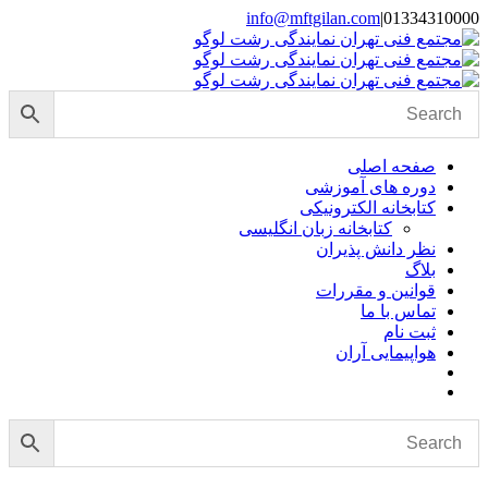
Skip
info@mftgilan.com
|
01334310000
Instagram
LinkedIn
to
content
صفحه اصلی
دوره های آموزشی
کتابخانه الکترونیکی
کتابخانه زبان انگلیسی
نظر دانش پذیران
بلاگ
قوانین و مقررات
تماس با ما
ثبت نام
هواپیمایی آران