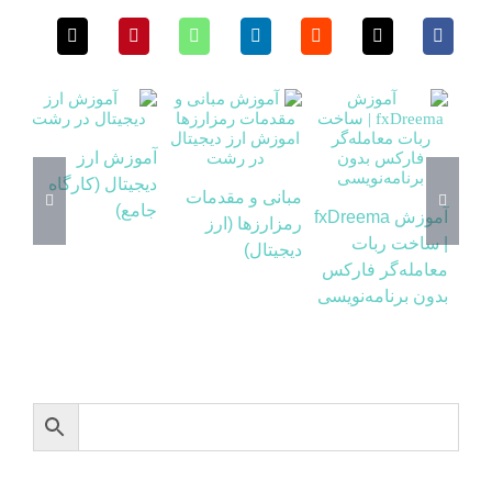
آموزش ارز
تح
دیجیتال (کارگاه
مبانی و مقدمات
گر
جامع)
آموزش fxDreema
رمزارزها (ارز
ار
| ساخت ربات
دیجیتال)
معامله‌گر فارکس
بدون برنامه‌نویسی