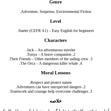
Genre
Adventure, Suspense, Environmental Fiction.
Level
Starter (CEFR A1) – Easy English for beginners.
Characters
Jack – An adventurous traveler.
2. Tonya – A brave companion.
3. Their Friends – Other members of the sailing crew.
4. The Orca – A dangerous killer whale.
Moral Lessons
Respect and protect nature.
2. Adventures can have unexpected dangers.
3. Teamwork and courage help overcome challenges.
خلاصه
 آنها می‌خواهند مکان‌های هیجان‌انگیز را ببینند. اما یک روز با اورکا