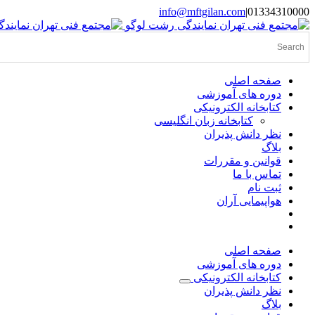
Skip
info@mftgilan.com
|
01334310000
Instagram
LinkedIn
to
content
صفحه اصلی
دوره های آموزشی
کتابخانه الکترونیکی
کتابخانه زبان انگلیسی
نظر دانش پذیران
بلاگ
قوانین و مقررات
تماس با ما
ثبت نام
هواپیمایی آران
صفحه اصلی
دوره های آموزشی
کتابخانه الکترونیکی
نظر دانش پذیران
بلاگ