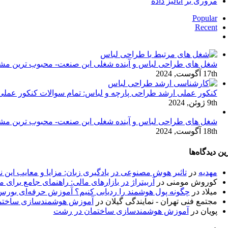
مروری بر آنالیز داده
Popular
Recent
دیدگاه‌ها
شغل های طراحی لباس و آینده شغلی این صنعت- محبوب ترین مش
17th آگوست, 2024
کنکور عملی ارشد طراحی پارچه و لباس: تمام سوالات کنکور عملی
9th ژوئن, 2024
شغل های طراحی لباس و آینده شغلی این صنعت- محبوب ترین مشاغ
18th آگوست, 2024
ین دیدگاه‌ها
مهدیه
در
تاثیر هوش مصنوعی در یادگیری زبان: مزایا و معایب این ن
کوروش مومنی
در
آربیتراژ در بازارهای مالی: راهنمای جامع برای م
میلاد
در
چگونه پول هوشمند را ردیابی کنیم؟ آموزش حرفه‌ای بورس
مجتمع فنی تهران - نمایندگی گیلان
در
آموزش هوشمندسازی ساختم
پویان
در
آموزش هوشمندسازی ساختمان در رشت