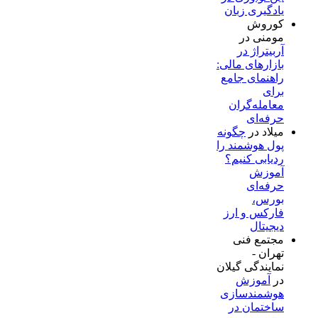
یادگیری زبان
کوروش
مومنی
در
آربیتراژ در
بازارهای مالی:
راهنمای جامع
برای
معامله‌گران
حرفه‌ای
میلاد
در
چگونه
پول هوشمند را
ردیابی کنیم؟
آموزش
حرفه‌ای
بورس،
فارکس و ارز
دیجیتال
مجتمع فنی
تهران -
نمایندگی گیلان
در
آموزش
هوشمندسازی
ساختمان در