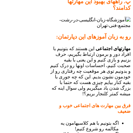
پ. راه­های بهبود این مهارت­ها
کدامند؟
رو به زبان آموزهای این دپارتمان:
مهارت­های اجتماعی
این هستند که بتونیم با
افراد دور و برمون ارتباط بگیریم، حرف
بزنیم و بازی کنیم و این یعنی با بقیه
صحبت کنیم، احساسات اونها رو درک کنیم
و بدونیم توی هر موقعیت چه رفتاری رو از
خودمون نشون بدیم. این که چه جوری با
بقیه کنار بیایم چیزی هست که حتما با
بزرگ شدن یاد می­گیریم ولی سوال اینه که
می­شه کمتر کلنجار بریم؟!
فرق بین مهارت­ های اجتماعی خوب و
ضعیف
اگه بتونیم با هم کلاسی­هامون یه
مکالمه رو شروع کنیم!