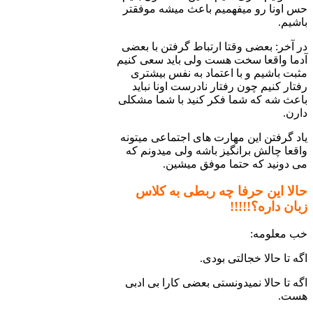
حس اونا رو می­فهمیم باعث می­شه موفق­تر
باشیم.
در آخر: بعضی وقتا ارتباط گرفتن با بعضی
آدما واقعا سخت هست ولی باید سعی کنیم
مثبت باشیم و با اعتماد به نفس بیشتری
رفتار کنیم چون رفتار نادرست اونا نباید
باعث شه که شما فکر کنید با شما مشکلی
دارن.
یاد گرفتن این مهارت های اجتماعی می­تونه
واقعا چالش برانگیز باشه ولی می­دونم که
می دونید که حتما موفق می­شین.
حالا این حرفا چه ربطی به کلاس
زبان داره؟!!!!!
خب معلومه:
اگه تا حالا خجالتی بودی.
اگه تا حالا نمی­دونستی بعضی کارا بی ­ادبی
هست.