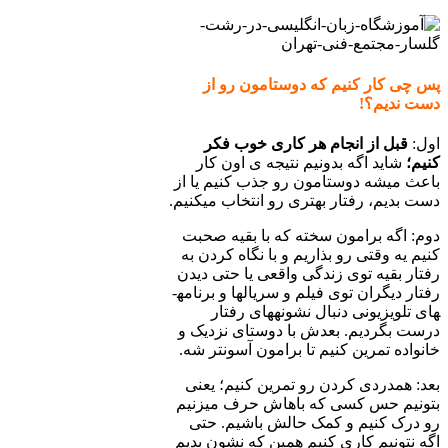
پس چی کار کنیم که دوستامون رو از
دست ندیم؟!
اول:
قبل از انجام هر کاری خوب فکر
کنیم؛
شاید اگه بدونیم نتیجه ی اون کار
باعث می­شه دوستامون رو جذب کنیم یا از
دست بدیم، رفتار بهتری رو انتخاب می­کنیم.
دوم: اگه برامون سخته که با بقیه صحبت
کنیم یه وقتی رو بذاریم و با نگاه کردن به
رفتار بقیه توی زندگی واقعی یا حتی دیدن
رفتار دیگران توی فیلم و سریال­ها و برنامه­
های تلویزیونی دنبال نشونه­های رفتار
درست بگردیم. بعدش با دوستای نزدیک و
خانواده تمرین کنیم تا برامون آسونتر شه.
بعد: همدردی کردن رو تمرین کنیم؛ یعنی
بتونیم حس کسی که باهاش حرف می­زنیم
رو درک کنیم و کمک حالش باشیم. حتی
اگه نتونیم کاری کنیم همین که نشون بدیم