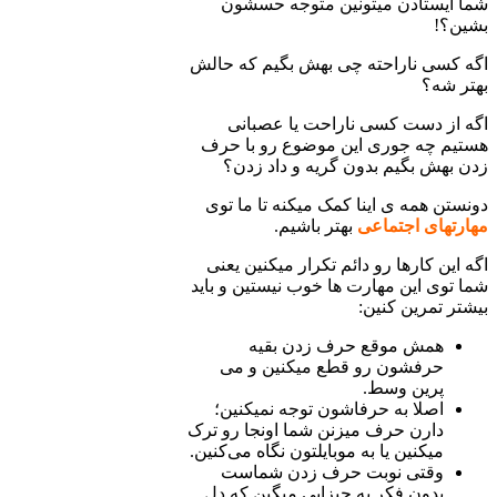
شما ایستادن می­تونین متوجه حسشون
بشین؟!
اگه کسی ناراحته چی بهش بگیم که حالش
بهتر شه؟
اگه از دست کسی ناراحت یا عصبانی
هستیم چه جوری این موضوع رو با حرف
زدن بهش بگیم بدون گریه و داد زدن؟
دونستن همه­ ی اینا کمک می­کنه تا ما توی
مهارت­های اجتماعی
بهتر باشیم.
اگه این کارها رو دائم تکرار می­کنین یعنی
شما توی این مهارت ­ها خوب نیستین و باید
بیشتر تمرین کنین:
همش موقع حرف زدن بقیه
حرفشون رو قطع می­کنین و می
پرین وسط.
اصلا به حرفاشون توجه نمی­کنین؛
دارن حرف می­زنن شما اونجا رو ترک
می­کنین یا به موبایلتون نگاه می‌کنین.
وقتی نوبت حرف زدن شماست
بدون فکر یه چیزایی میگین که دل