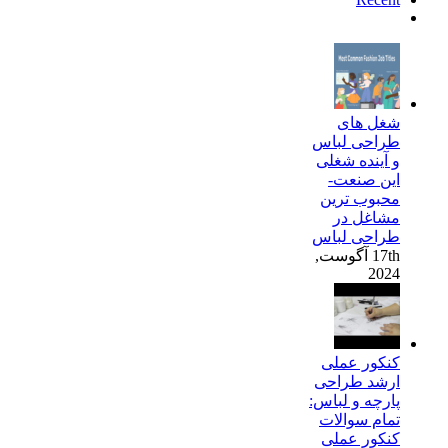
دیدگاه‌ها
شغل های
طراحی لباس
و آینده شغلی
این صنعت-
محبوب ترین
مشاغل در
طراحی لباس
17th آگوست,
2024
کنکور عملی
ارشد طراحی
پارچه و لباس:
تمام سوالات
کنکور عملی