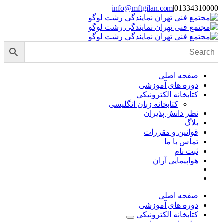
Skip
info@mftgilan.com
|
01334310000
Instagram
LinkedIn
to
content
صفحه اصلی
دوره های آموزشی
کتابخانه الکترونیکی
کتابخانه زبان انگلیسی
نظر دانش پذیران
بلاگ
قوانین و مقررات
تماس با ما
ثبت نام
هواپیمایی آران
صفحه اصلی
دوره های آموزشی
کتابخانه الکترونیکی