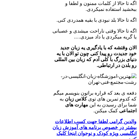
اگه تا حالا از کلمات ممنون و لطفا و
ببخشید استفاده نمی­کردی.
اگه تا حالا بلد نبودی با بقیه همدردی کنی.
اگه تا حالا وقتی ناراحت می­شدی و عصبانی
یا گریه می­کردی یا داد می­زدی….
الان وقتشه که با یادگیری یه زبان جدید
خود جدیدت رو پیدا کنی چون تو الان با یه
دنیای بزرگ با کلی آدم که زبان بین المللی
رو بلدن در ارتباطی.
دفعه ی بعد که قراره براتون بنویسم می­گم
که کدوم تمرین ­های توی
کلاس زبان
به
شما برای رسیدن به این
مهارت های
اجتماعی
کمک می­کنن.
والدین گرامی لطفا جهت کسب اطلاعات
بیشتر در خصوص برنامه های آموزش زبان
انگلیسی ویژه کودک و نوجوان اینجا کلیک