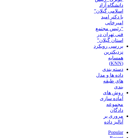
دانشگاه آزاد
اسلامی گیلان”
با دکتر امید
امیرخانی
“رئیس مجتمع
فنی تهران در
استان گیلان”
بررسی رویکرد
نزدیکترین
همسایه
(KNN)
دسته‌ بندی
داده‌ ها و مدل‌
های طبقه‌
بندی
روش های
آماده سازی
مجموعه
دادگان
مروری بر
آنالیز داده
Popular
Recent