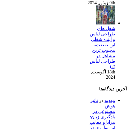
9th ژوئن, 2024
شغل های
طراحی لباس
و آینده شغلی
این صنعت-
محبوب ترین
مشاغل در
طراحی لباس
(2)
18th آگوست,
2024
آخرین دیدگاه‌ها
مهدیه
در
تاثیر
هوش
مصنوعی در
یادگیری زبان:
مزایا و معایب
این نوآوری در