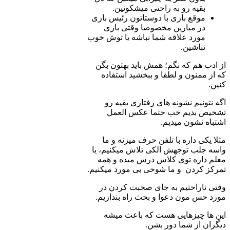
بقیه رو به راحتی می­شکونین.
موقع بازی با دوستاتون رئیس بازی
در میارین مخصوصا وقتی بازی
مورد علاقه شما نباشه یا توش خوب
نباشین.
از ادب هم که نگم؛ همش باید بهتون بگن
که از ممنون و لطفا و ببخشید استفاده
کنین.
اگه نتونیم نشونه­ های رفتاری بقیه رو
تشخیص بدیم خب حتما عکس العمل
اشتباه نشون می­دیم.
مثلا یکی داره با تلفن حرف می­زنه و ما
واسه جلب توجهش الکی تلاش می­کنیم، یا
معلم داره توی کلاس درس می­ده و همه
تمرکز کردن و ما شوخی بی­ مورد می­کنیم.
وقتی ناراحتیم به جای صحبت کردن در
مورد حس مون دعوا و بحث راه بندازیم.
این ها چیزهایی هست که باعث می­شه
دیگران از شما دور بشن.