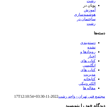
رشت
پویان
در
آموزش
هوشمندسازی
ساختمان در
رشت
دسته‌ها
دسته‌بندی
نشده
رویدادها و
اخبار
کتاب های
انگلیسی
کتاب های
مدیریت
کتابخانه
الکترونیکی
مقاله ها
مجتمع فنی تهران - واحد رشت
2022-11-17T12:10:54+03:30
دیدگاه خود را بنویسید