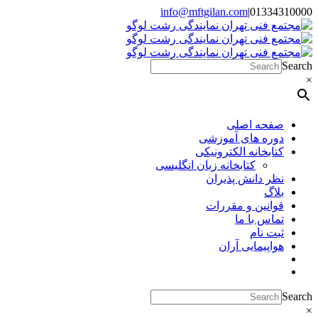
Skip
info@mftgilan.com
|
01334310000
Instagram
LinkedIn
to
content
Search
×
صفحه اصلی
دوره های آموزشی
کتابخانه الکترونیکی
کتابخانه زبان انگلیسی
نظر دانش پذیران
بلاگ
قوانین و مقررات
تماس با ما
ثبت نام
هواپیمایی آران
Search
×