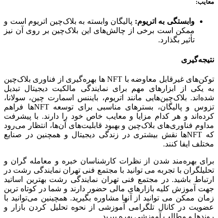
معایب
:
وابستگی به اتریوم:
پالیگان وابسته به بلاک‌چین اتریوم است و
ممکن است برخی از چالش‌های این بلاک‌چین بر روی آن نیز
تأثیر بگذارد.
نتیجه‌گیری
توکن‌های غیرقابل معاوضه با NFT ها بهره‌گیری از فناوری بلاک‌چین
به یکی از ابزارهای مهم برای نمایندگی مالکیت دیجیتال تبدیل
شده‌اند. بلاک‌چین‌هایی مانند اتریوم، بایننس اسمارت چین، سولانا،
تزوس و پالیگان، بسترهای مناسبی برای توسعه NFTها فراهم
کرده‌اند و هر کدام مزایا و معایب خاص خود را دارند. با پیشرفت
مداوم فناوری‌های بلاک‌چین و بهبود قابلیت‌های آن‌ها، انتظار می‌رود
که NFTها نقش بیشتری در زندگی دیجیتال و همچنین در صنایع
مختلف ایفا کنند.
برای بهره‌مند شدن از نظرات کارشناسان خبره و معامله ‌گران و
تحلیلگران با تجربه می ‌توانید با مجتمع فنی تهران نمایندگی رشت در
ارتباط باشید. در مجتمع فنی تهران نمایندگی رشت بهترین اساتید
جهت آموزش کلیه بازارهای مالی حضور دارند و شما در کوتاه ترین
زمان ممکن می توانید از آنها مشاوره بگیرید. همچینین می‌توانید با
عضویت در کانال تلگرامی آموزشی از نحوه تحلیل کردن بازار و
روندها و مطالب آموزشی بهره ببرید.