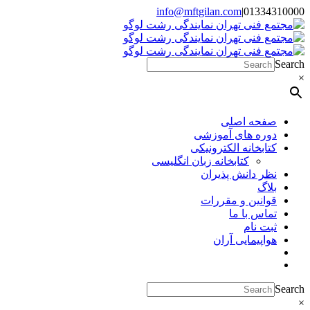
Skip
info@mftgilan.com
|
01334310000
Instagram
LinkedIn
to
content
Search
×
صفحه اصلی
دوره های آموزشی
کتابخانه الکترونیکی
کتابخانه زبان انگلیسی
نظر دانش پذیران
بلاگ
قوانین و مقررات
تماس با ما
ثبت نام
هواپیمایی آران
Search
×