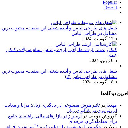
Popular
Recent
دیدگاه‌ها
شغل های طراحی لباس و آینده شغلی این صنعت- محبوب ترین
مشاغل در طراحی لباس
17th آگوست, 2024
کنکور عملی ارشد طراحی پارچه و لباس: تمام سوالات کنکور
عملی
9th ژوئن, 2024
شغل های طراحی لباس و آینده شغلی این صنعت- محبوب ترین
مشاغل در طراحی لباس (2)
18th آگوست, 2024
خرین دیدگاه‌ها
مهدیه
در
تاثیر هوش مصنوعی در یادگیری زبان: مزایا و معایب
این نوآوری در یادگیری زبان
کوروش مومنی
در
آربیتراژ در بازارهای مالی: راهنمای جامع
برای معامله‌گران حرفه‌ای
میلاد
در
چگونه پول هوشمند را ردیابی کنیم؟ آموزش حرفه‌ای