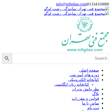
Skip
info@mftgilan.com
|
01334310000
Instagram
LinkedIn
to
content
صفحه اصلی
دوره های آموزشی
کتابخانه الکترونیکی
کتابخانه زبان انگلیسی
نظر دانش پذیران
بلاگ
قوانین و مقررات
تماس با ما
ثبت نام