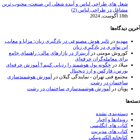
شغل های طراحی لباس و آینده شغلی این صنعت- محبوب ترین
مشاغل در طراحی لباس (2)
18th آگوست, 2024
خرین دیدگاه‌ها
مهدیه
در
تاثیر هوش مصنوعی در یادگیری زبان: مزایا و معایب
این نوآوری در یادگیری زبان
کوروش مومنی
در
آربیتراژ در بازارهای مالی: راهنمای جامع
برای معامله‌گران حرفه‌ای
میلاد
در
چگونه پول هوشمند را ردیابی کنیم؟ آموزش حرفه‌ای
بورس، فارکس و ارز دیجیتال
مجتمع فنی تهران - نمایندگی گیلان
در
آموزش هوشمندسازی
ساختمان در رشت
پویان
در
آموزش هوشمندسازی ساختمان در رشت
سته‌ها
دسته‌بندی نشده
رویدادها و اخبار
کتاب های انگلیسی
کتاب های مدیریت
کتابخانه الکترونیکی