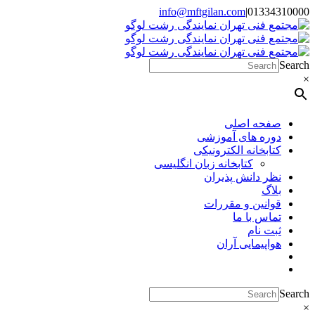
Skip
info@mftgilan.com
|
01334310000
Instagram
LinkedIn
to
content
Search
×
صفحه اصلی
دوره های آموزشی
کتابخانه الکترونیکی
کتابخانه زبان انگلیسی
نظر دانش پذیران
بلاگ
قوانین و مقررات
تماس با ما
ثبت نام
هواپیمایی آران
Search
×