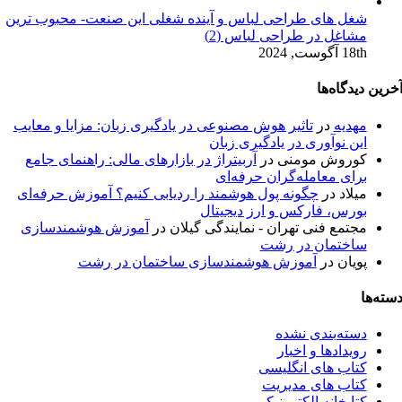
شغل های طراحی لباس و آینده شغلی این صنعت- محبوب ترین
مشاغل در طراحی لباس (2)
18th آگوست, 2024
خرین دیدگاه‌ها
مهدیه
در
تاثیر هوش مصنوعی در یادگیری زبان: مزایا و معایب
این نوآوری در یادگیری زبان
کوروش مومنی
در
آربیتراژ در بازارهای مالی: راهنمای جامع
برای معامله‌گران حرفه‌ای
میلاد
در
چگونه پول هوشمند را ردیابی کنیم؟ آموزش حرفه‌ای
بورس، فارکس و ارز دیجیتال
مجتمع فنی تهران - نمایندگی گیلان
در
آموزش هوشمندسازی
ساختمان در رشت
پویان
در
آموزش هوشمندسازی ساختمان در رشت
سته‌ها
دسته‌بندی نشده
رویدادها و اخبار
کتاب های انگلیسی
کتاب های مدیریت
کتابخانه الکترونیکی