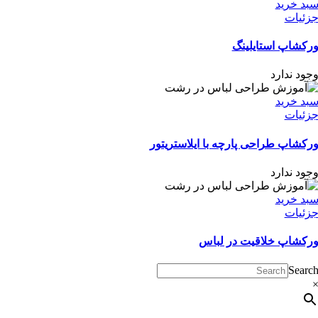
بد خرید
زئیات
رکشاپ استایلینگ
جود ندارد
بد خرید
زئیات
رکشاپ طراحی پارچه با ایلاستریتور
جود ندارد
بد خرید
زئیات
رکشاپ خلاقیت در لباس
Searc