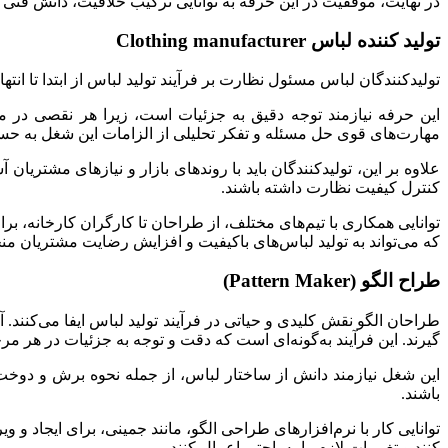
در نهایت، موفقیت در این حرفه به توانایی ترکیب خلاقیت، دانش فنی و
تولید کننده لباس Clothing manufacturer
تولیدکنندگان لباس مسئول نظارت بر فرآیند تولید لباس از ابتدا تا انت
این حرفه نیازمند توجه دقیق به جزئیات است، زیرا هر نقصی در مراح
مهارت‌های قوی حل مسئله و تفکر تحلیلی از الزامات این شغل به حسا
علاوه بر این، تولیدکنندگان باید با روندهای بازار و نیازهای مشتریان آ
کنترل کیفیت نظارت داشته باشند.
توانایی همکاری با تیم‌های مختلف، از طراحان تا کارگران کارخانه، ب
که می‌تواند به تولید لباس‌های باکیفیت و افزایش رضایت مشتریان من
طراح الگو (Pattern Maker)
طراحان الگو نقش کلیدی و حیاتی در فرآیند تولید لباس ایفا می‌کنند. 
گیرند. این فرآیند به‌گونه‌ای است که دقت و توجه به جزئیات در هر مر
این شغل نیازمند دانش از ساختار لباس، از جمله نحوه برش و دوخت الگو
باشند.
توانایی کار با نرم‌افزارهای طراحی الگو، مانند جمینی، برای ایجاد و 
کنند و تغییرات لازم را به‌راحتی اعمال کنند.