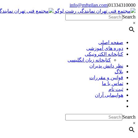
Skip
info@mftgilan.com
|
01334310000
Instagram
LinkedIn
to
content
Search
×
صفحه اصلی
دوره های آموزشی
کتابخانه الکترونیکی
کتابخانه زبان انگلیسی
نظر دانش پذیران
بلاگ
قوانین و مقررات
تماس با ما
ثبت نام
هواپیمایی آران
Search
×