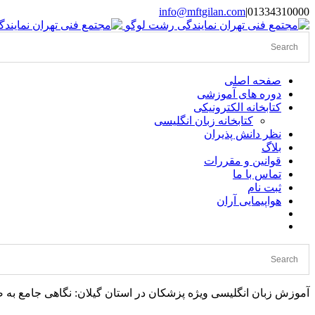
Skip
info@mftgilan.com
|
01334310000
Instagram
LinkedIn
to
content
صفحه اصلی
دوره های آموزشی
کتابخانه الکترونیکی
کتابخانه زبان انگلیسی
نظر دانش پذیران
بلاگ
قوانین و مقررات
تماس با ما
ثبت نام
هواپیمایی آران
آموزش زبان انگلیسی ویژه پزشکان در استان گیلان: نگاهی جامع به