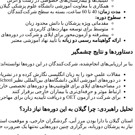
کلینیک‌ها و بیمارستان‌های خصوصی در رشت و انزلی
همکاری با معاونت آموزشی دانشگاه علوم پزشکی گیلان
مدت زمان
:
40 تا 60 ساعت، بسته به سطح شرکت‌کنندگان
سطوح دوره
:
مقدماتی ویژه پزشکان با دانش محدود زبان
متوسط برای توسعه مهارت‌های کاربردی
پیشرفته و آزمون‌محور برای اپلای و شرکت در دوره‌های ب
ارائه گواهینامه رسمی دو زبانه
با تأیید نهاد آموزشی معتبر
دستاوردها و نتایج چشمگیر
بنا بر ارزیابی‌های انجام‌شده، شرکت‌کنندگان در این دوره‌ها توانسته‌اند:
مقالات علمی خود را به زبان انگلیسی نگارش کرده و در نشریات
در دوره‌های آموزشی آنلاین دانشگاه‌های بین‌المللی نظیر Harvard Medical School و Mayo Clinic شرکت نمایند
در مصاحبه‌های اپلای برای فلوشیپ‌ها و دوره‌های تخصصی خار
ارتباط موثر و حرفه‌ای‌تری با بیماران خارجی برقرار کنند
برای شرکت در آزمون OET و دریافت تأییدیه زبان برای مهاجرت پزشکی آماده شوند
تحلیل راهبردی: چرا گیلان به این دوره‌ها نیاز دارد؟
استان گیلان با دارا بودن مرز آبی، گردشگران خارجی، و موقعیت است
نیاز به پزشکان دوزبانه، برگزاری چنین دوره‌هایی نه‌تنها یک ضرورت ح