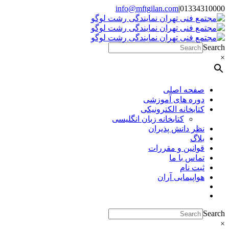
Skip
info@mftgilan.com
|
01334310000
Instagram
LinkedIn
to
content
Search
×
صفحه اصلی
دوره های آموزشی
کتابخانه الکترونیکی
کتابخانه زبان انگلیسی
نظر دانش پذیران
بلاگ
قوانین و مقررات
تماس با ما
ثبت نام
هواپیمایی آران
Search
×