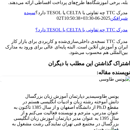
بله، برخی آموزشگاه‌ها طرح‌های پرداخت اقساطی ارائه می‌دهند.
مدرک TTC چه تفاوتی با CELTA یا TESOL دارد؟
سپیده
شیرافکن
2025-06-02T10:50:38+03:30
مدرک TTC چه تفاوتی با CELTA یا TESOL دارد؟
مدرک TTC نسخه‌ی داخلی‌سازی‌شده و کاربردی برای بازار کار
ایران و آموزش آنلاین است. البته پایه‌ای عالی برای ورود به مدارک
بین‌المللی هم محسوب می‌شود.
شتراک گذاشتن این مطلب با دیگران
ویسنده مقاله:
یونس طاوسی
مدیر دپارتمان آموزش زبان بزرگسال
دانش آموخته رشته زبان و ادبیات انگلیسی هستم در
مقطع Ph.D از دانشگاه اصفهان و از سال 1385 تاکنون به
عنوان مدرس، مترجم و نویسنده فعالیت می‌کنم و از
سال 1395 به عنوان مدیر دپارتمان آموزش زبان انگلیسی
بزرگسال در مجتمع فنی تهران نمایندگی رشت مشغول به
فعالیت هستم.