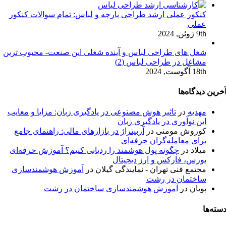
کنکور عملی ارشد طراحی پارچه و لباس: تمام سوالات کنکور
عملی
9th ژوئن, 2024
شغل های طراحی لباس و آینده شغلی این صنعت- محبوب ترین
مشاغل در طراحی لباس (2)
18th آگوست, 2024
خرین دیدگاه‌ها
مهدیه
در
تاثیر هوش مصنوعی در یادگیری زبان: مزایا و معایب
این نوآوری در یادگیری زبان
کوروش مومنی
در
آربیتراژ در بازارهای مالی: راهنمای جامع
برای معامله‌گران حرفه‌ای
میلاد
در
چگونه پول هوشمند را ردیابی کنیم؟ آموزش حرفه‌ای
بورس، فارکس و ارز دیجیتال
مجتمع فنی تهران - نمایندگی گیلان
در
آموزش هوشمندسازی
ساختمان در رشت
پویان
در
آموزش هوشمندسازی ساختمان در رشت
سته‌ها