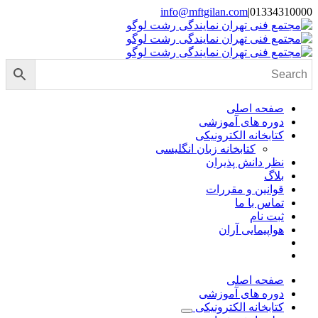
Skip
info@mftgilan.com
|
01334310000
Instagram
LinkedIn
to
content
صفحه اصلی
دوره های آموزشی
کتابخانه الکترونیکی
کتابخانه زبان انگلیسی
نظر دانش پذیران
بلاگ
قوانین و مقررات
تماس با ما
ثبت نام
هواپیمایی آران
صفحه اصلی
دوره های آموزشی
کتابخانه الکترونیکی