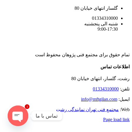
گلسار انتهای خیابان 80
01334310000
شنبه الی پنجشنبه
9:00-17:30
تمام حقوق برای مجتمع فنی پژوهان محفوظ است
Instagram
LinkedIn
Toggle
اطلاعات تماس
Sliding
Bar
رشت، گلسار، انتهای خیابان 80
Area
تلفن:
01334310000
ایمیل:
info@mftgilan.com
1
Web:
مجتمع فنی تهران نمایندگی رشت
تماس با ما
Page load link
رفتن
Open
به