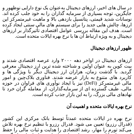
در سال‌ های اخیر، ارزهای دیجیتال به‌عنوان یک نوع دارایی نوظهور و
جایگزین، توجه بسیاری از سرمایه‌ گذاران را به خود جلب کرده ‌اند.
نوسانات شدید قیمتی، پتانسیل بازدهی بالا و ماهیت غیرمتمرکز این
ارزها، چالش ‌هایی جدید را برای سیستم‌ های مالی سنتی ایجاد کرده
است. هدف این مقاله بررسی عوامل اقتصادی تأثیرگذار بر ارزهای
دیجیتال و به ‌ویژه ارتباط آن ‌ها با نرخ بهره ایالات متحده است.
ظهور ارزهای دیجیتال
ارزهای دیجیتال در اواخر دهه ۲۰۰۰ وارد عرصه اقتصادی شدند و
بیت ‌کوین به ‌عنوان اولین و شناخته ‌شده‌ ترین ارز دیجیتال معرفی
گردید. با گذشت زمان، هزاران ارز دیجیتال دیگر با ویژگی‌ ها و
کاربرد های متنوع به بازار عرضه شدند. فناوری بلاک‌چین و امور
مالی غیرمتمرکز (DeFi) نیز با ایجاد نوآوری ‌های فراوان در حوزه
مالی، طیف گسترده‌ ای از سرمایه‌گذاران، از معامله‌ گران خرد تا
نهادهای مالی بزرگ، را به این بازار جذب کرده است.
نرخ بهره ایالات متحده و اهمیت آن
نرخ بهره در ایالات متحده عمدتاً توسط بانک مرکزی این کشور
(فدرال رزرو) تعیین می‌ شود. فدرال رزرو با تنظیم نرخ بهره تلاش
می‌کند تورم را مهار، رشد اقتصادی را هدایت و ثبات مالی را حفظ