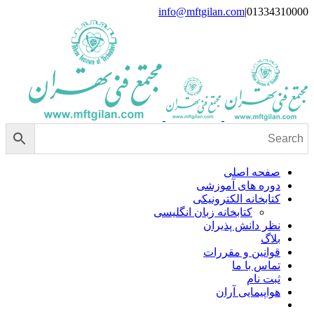
Skip
info@mftgilan.com
|
01334310000
Instagram
LinkedIn
to
content
صفحه اصلی
دوره های آموزشی
کتابخانه الکترونیکی
کتابخانه زبان انگلیسی
نظر دانش پذیران
بلاگ
قوانین و مقررات
تماس با ما
ثبت نام
هواپیمایی آران