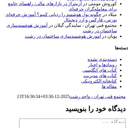
کوروش مومنی
در
آربیتراژ در بازارهای مالی: راهنمای جامع
برای معامله‌گران حرفه‌ای
میلاد
در
چگونه پول هوشمند را ردیابی کنیم؟ آموزش حرفه‌ای
بورس، فارکس و ارز دیجیتال
مجتمع فنی تهران - نمایندگی گیلان
در
آموزش هوشمندسازی
ساختمان در رشت
پویان
در
آموزش هوشمندسازی ساختمان در رشت
سته‌ها
دسته‌بندی نشده
رویدادها و اخبار
کتاب های انگلیسی
کتاب های مدیریت
کتابخانه الکترونیکی
مقاله ها
مجتمع فنی تهران - واحد رشت
2025-12-13T16:36:34+03:30
دیدگاه خود را بنویسید
دیدگاه