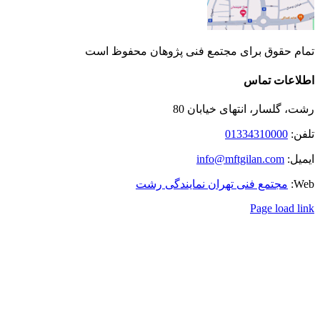
تمام حقوق برای مجتمع فنی پژوهان محفوظ است
Instagram
LinkedIn
Toggle
اطلاعات تماس
Sliding
Bar
رشت، گلسار، انتهای خیابان 80
Area
تلفن:
01334310000
ایمیل:
info@mftgilan.com
Web:
مجتمع فنی تهران نمایندگی رشت
Page load link
رفتن
به
بالا