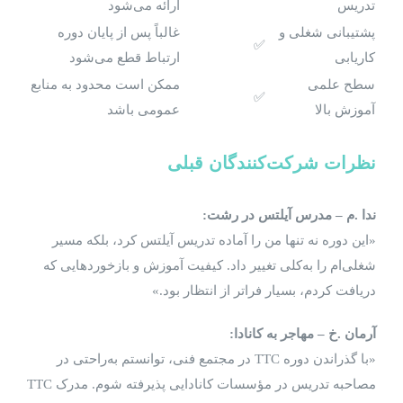
تدریس
ارائه می‌شود
پشتیبانی شغلی و
غالباً پس از پایان دوره
✅
کاریابی
ارتباط قطع می‌شود
سطح علمی
ممکن است محدود به منابع
✅
آموزش بالا
عمومی باشد
نظرات شرکت‌کنندگان قبلی
ندا .م – مدرس آیلتس در رشت
:
«این دوره نه تنها من را آماده تدریس آیلتس کرد، بلکه مسیر
شغلی‌ام را به‌کلی تغییر داد. کیفیت آموزش و بازخوردهایی که
دریافت کردم، بسیار فراتر از انتظار بود.»
آرمان .خ – مهاجر به کانادا
:
«با گذراندن دوره TTC در مجتمع فنی، توانستم به‌راحتی در
مصاحبه تدریس در مؤسسات کانادایی پذیرفته شوم. مدرک TTC