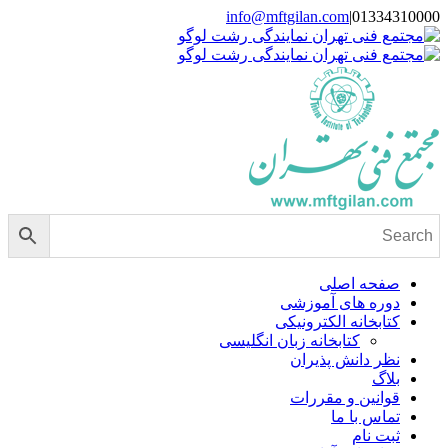
Skip
info@mftgilan.com
|
01334310000
Instagram
LinkedIn
to
content
صفحه اصلی
دوره های آموزشی
کتابخانه الکترونیکی
کتابخانه زبان انگلیسی
نظر دانش پذیران
بلاگ
قوانین و مقررات
تماس با ما
ثبت نام