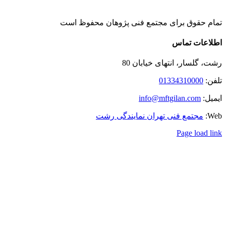
تمام حقوق برای مجتمع فنی پژوهان محفوظ است
Instagram
LinkedIn
Toggle
اطلاعات تماس
Sliding
Bar
رشت، گلسار، انتهای خیابان 80
Area
تلفن:
01334310000
ایمیل:
info@mftgilan.com
Web:
مجتمع فنی تهران نمایندگی رشت
Page load link
رفتن
به
بالا