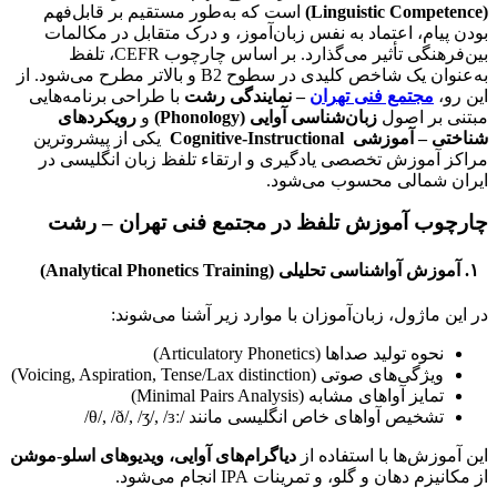
(Linguistic Competence)
است که به‌طور مستقیم بر قابل‌فهم
بودن پیام، اعتماد به نفس زبان‌آموز، و درک متقابل در مکالمات
بین‌فرهنگی تأثیر می‌گذارد. بر اساس چارچوب CEFR، تلفظ
به‌عنوان یک شاخص کلیدی در سطوح B2 و بالاتر مطرح می‌شود. از
این رو،
مجتمع فنی تهران
– نمایندگی رشت
با طراحی برنامه‌هایی
مبتنی بر اصول
زبان‌شناسی آوایی
(Phonology)
و
رویکردهای
شناختی – آموزشی
Cognitive-Instructional
یکی از پیشروترین
مراکز آموزش تخصصی یادگیری و ارتقاء تلفظ زبان انگلیسی در
ایران شمالی محسوب می‌شود.
چارچوب آموزش تلفظ در مجتمع فنی تهران – رشت
۱
.
آموزش آواشناسی تحلیلی
(Analytical Phonetics Training)
در این ماژول، زبان‌آموزان با موارد زیر آشنا می‌شوند:
نحوه تولید صداها (Articulatory Phonetics)
ویژگی‌های صوتی (Voicing, Aspiration, Tense/Lax distinction)
تمایز آواهای مشابه (Minimal Pairs Analysis)
تشخیص آواهای خاص انگلیسی مانند /θ/, /ð/, /ʒ/, /ɜː/
این آموزش‌ها با استفاده از
دیاگرام‌های آوایی، ویدیوهای اسلو-موشن
از مکانیزم دهان و گلو، و تمرینات IPA انجام می‌شود.