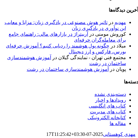
خرین دیدگاه‌ها
مهدیه
در
تاثیر هوش مصنوعی در یادگیری زبان: مزایا و معایب
این نوآوری در یادگیری زبان
کوروش مومنی
در
آربیتراژ در بازارهای مالی: راهنمای جامع
برای معامله‌گران حرفه‌ای
میلاد
در
چگونه پول هوشمند را ردیابی کنیم؟ آموزش حرفه‌ای
بورس، فارکس و ارز دیجیتال
مجتمع فنی تهران - نمایندگی گیلان
در
آموزش هوشمندسازی
ساختمان در رشت
پویان
در
آموزش هوشمندسازی ساختمان در رشت
سته‌ها
دسته‌بندی نشده
رویدادها و اخبار
کتاب های انگلیسی
کتاب های مدیریت
کتابخانه الکترونیکی
مقاله ها
مهدی کوهستانی
2025-07-17T11:25:42+03:30