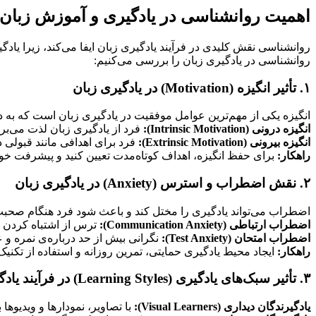
اهمیت روانشناسی در یادگیری و آموزش زبان
روانشناسی نقش کلیدی در فرآیند یادگیری زبان ایفا می‌کند، زیرا یادگ
روانشناسی در یادگیری زبان را بررسی می‌کنیم:
۱
.
تأثیر انگیزه
(Motivation)
در یادگیری زبان
انگیزه یکی از مهم‌ترین عوامل موفقیت در یادگیری زبان است که به 
انگیزه درونی
(Intrinsic Motivation):
فرد از یادگیری زبان لذت می‌بر
انگیزه بیرونی
(Extrinsic Motivation):
فرد برای اهدافی مانند قبولی در آزمون (IELTS/TOEFL)، مهاجرت یا موقعیت شغ
راهکار
:
برای حفظ انگیزه، اهداف کوتاه‌مدت تعیین کنید و پیشرفت خود 
۲
.
نقش اضطراب و استرس
(Anxiety)
در یادگیری زبان
اضطراب می‌تواند یادگیری را مختل کند و باعث شود فرد هنگام صح
اضطراب ارتباطی
(Communication Anxiety):
ترس از اشتباه کردن د
اضطراب امتحان
(Test Anxiety):
نگرانی بیش از حد درباره‌ی نمره و ع
راهکار
:
ایجاد محیط یادگیری حمایتی، تمرین روزانه و استفاده از تکن
۳
.
تأثیر سبک‌های یادگیری
(Learning Styles)
در فرآیند یاد
یادگیرندگان دیداری
(Visual Learners):
با تصاویر، نمودارها و ویدیوها ب