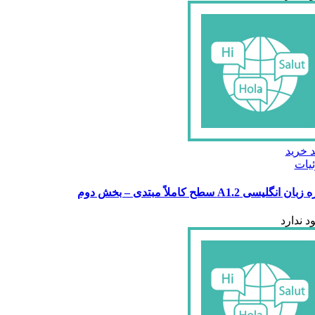
 خرید
یات
ن انگلیسی A1.2 سطح کاملاً مبتدی – بخش دوم
د ندارد