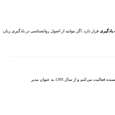
 یادگیری
قرار دارد. اگر بتوانید از اصول روانشناسی در یادگیری زبان
دانش آموخته رشته زبان و ادبیات انگلیسی هستم در مقطع Ph.D از دانشگاه اصفهان و از سال 1385 تاکنون به عنوان مدرس، مترجم و نویسنده فعالیت می‌کنم و از سال 1395 به عنوان مدیر