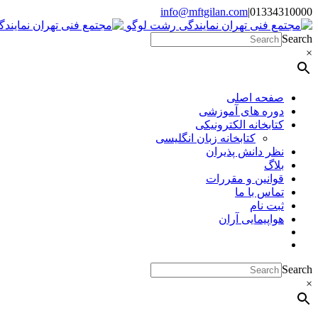
Skip
info@mftgilan.com
|
01334310000
Instagram
LinkedIn
to
content
Search
×
صفحه اصلی
دوره های آموزشی
کتابخانه الکترونیکی
کتابخانه زبان انگلیسی
نظر دانش پذیران
بلاگ
قوانین و مقررات
تماس با ما
ثبت نام
هواپیمایی آران
Search
×