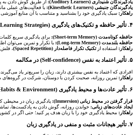
یادگیرندگان شنیداری
(Auditory Learners):
از طریق گوش دادن به پاد
یادگیرندگان جنبشی
(Kinesthetic Learners):
با فعالیت‌های عملی مانند
راهکار
:
سبک یادگیری خود را بشناسید و متناسب با آن منابع آموزشی ا
۴
.
تأثیر حافظه و تکنیک‌های یادگیری
(Memory & Learning Strategies)
حافظه کوتاه‌مدت
(Short-term Memory):
برای یادگیری سریع کلمات 
حافظه بلندمدت
(Long-term Memory):
با تکرار و تمرین می‌توان اط
راهکار
:
استفاده از
تکنیک تکرار فاصله‌دار
(Spaced Repetition)
، فلش‌کارت‌ها (مثل Anki)، تصوی
۵
.
تأثیر اعتماد به نفس
(Self-confidence)
در مکالمه
افرادی که اعتماد به نفس بیشتری دارند، زبان را سریع‌تر یاد می‌گیرند،
راهکار
:
تمرین روزانه، صحبت کردن با دوستان، شرکت در گروه‌های مک
۶
.
تأثیر عادت‌ها و محیط یادگیری
(Habits & Environment)
قرار گرفتن در محیط زبانی
(Immersion):
یادگیری زبان در محیطی که
ایجاد عادت‌های زبانی
:
خواندن روزانه، گوش دادن به پادکست‌ها، تماشا
راهکار
:
محیط یادگیری خود را با زبان هدف پر کنید؛ حتی اگر در کشور 
۷
.
تأثیر هیجانات مثبت و منفی در یادگیری زبان