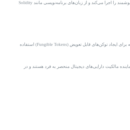
برنامه های غیرمتمرکز روی اتریوم (Ethereum Virtual Machine) یا (EVM) اجرا می‌شوند. EVMیک محیط اجرایی است که کدهای قراردادهای هوشمند را اجرا می‌کند و از زبان‌های برنامه‌نویسی مانند Solidity
اتریوم به‌عنوان یک پلتفرم، به توسعه‌دهندگان امکان ایجاد توکن‌های دیجیتال را می‌دهد. ERC-20 یکی از معروف‌ترین استانداردهای توکن است که برای ایجاد توکن‌های قابل تعویض (Fungible Tokens) استفاده
که برای ایجاد توکن‌های غیرقابل تعویض (NFTs) به کار می‌رود. این توکن‌ها نماینده مالکیت دارایی‌های دیجیتال منحصر به فرد هستند و در