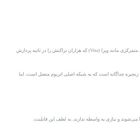
یکی از چالش‌های اصلی بلاکچین‌ها، مقیاس‌پذیری است. اتریوم 1.0 قادر به پردازش حدود 15 تراکنش در ثانیه است که در مقایسه با سیستم‌های متمرکزی مانند ویزا (Visa) که هزاران تراکنش را در ثانیه پردازش
 زنجیره جداگانه است که به شبکه اصلی اتریوم متصل است، اما
می‌شوند و نیازی به واسطه ندارند. به لطف این قابلیت،