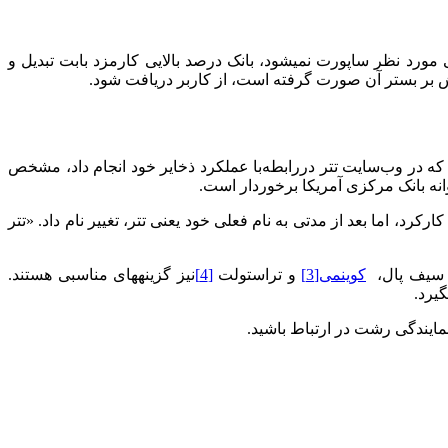
لی استفاده کند که توسط صرافی مورد نظر ساپورت نمی­شود، بانک درصد بالایی کارمزد بابت تبدیل و
اکنش بر بستر آن صورت گرفته است، از کاربر دریافت شود.
یتال، توسعه‌دهندگان آن ادعا کردند که تتر توسط بانک مرکزی آمریکا پشتیانی می‌شود. درحالی‌که با به‎روزرسانی که در وب‌سایت تتر دررابطه‌با عملکرد ذخایر خود انجام داد، مشخص
 ارز دیجیتال بیتفینکس (Bitfinex)، شرکت آیفینکس (iFinex) است. تتر با نام «Realcoin» در سال ۲۰۱۴ شروع به کارکرد، اما بعد از مدتی به نام فعلی خود یعنی تتر، تغییر نام داد. «تتر
ند سیف پال،
کوینمی
[3]
و تراست­ولت
[4]
نیز گزینه­های مناسبی هستند.
یرد.
مایندگی رشت در ارتباط باشید.