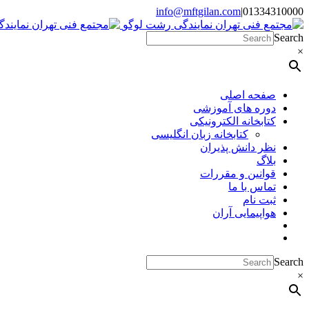
Skip
info@mftgilan.com
|
01334310000
Instagram
LinkedIn
to
content
Search
×
صفحه اصلی
دوره های آموزشی
کتابخانه الکترونیکی
کتابخانه زبان انگلیسی
نظر دانش پذیران
بلاگ
قوانین و مقررات
تماس با ما
ثبت نام
هواپیمایی آران
Search
×