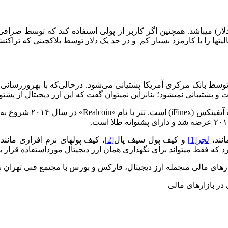
­ها در شبکه سوئیفت بسیار زیاد (به طور متوسط 30 دلار) می‎باشد. همچنین اگر کاربر از پو
عالیت­ها را با کارمزد بسیار کم و در حد یک دلار توسط بلاکچینی که تر
در ابتدای ایجاد این ارز دیج
مالک تشکیلات تتر و صرافی
نند،
لجر
[1]
و کیف پول سیف پال
[2]
، کیف پول­های نرم افزاری مان
 که فقط می­تواند برای نگهداری همان ارز دیجیتال مورداستفاده قرار بگ
ارهای مالی من­جمله ارز دیجیتال، فارکس و بورس با مجتمع فنی تهران ن