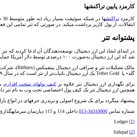
کارمزد پایین تراکنش­ها
کارمزد
تراکنش
انتقالات، از پول کاربر برداشت می­کند. در صورتی که تتر تمامی این ف
پشتوانه تتر
شد که این ارز دیجیتال به‌صورت ۱۰۰ درصدی توسط دلار آمریکا حمایت و پشتیبانی نمی­شود؛ بنابراین نمی­توان گفت که این ارز دیجیتال از پشتوانه بانک مرکزی آمریکا برخوردار است.
گلد» یا Tether Gold یک ارز دیجیتال باثبات‌تر از تتر است که در سال ۲۰۱۹ عرضه شد و دارای پشتوانه طلا است.
برای نگهداری ارز دیجیتال تتر علاوه بر
کیف پول­های سخت افزاری
ما
همچنین ارز دیجیتال تتر یک کیف پول اختصاصی تحت وب به نام تتر دارد
پیشنهاد می­گردد برای یک شروع اصولی و تریدری حرفه­ای در انواع باز
شماره تماس
34310000-013
داخلی 114 و 115 دپارتمان سرمایه­گذاری در بازارهای مالی
Ledger
[1]
Safepal
[2]