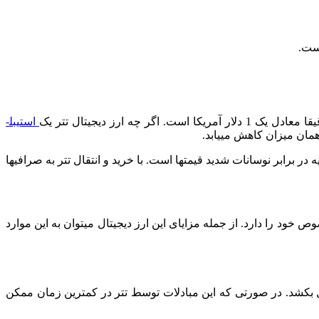
است.
استیبل­
همان میزان کاهش می­یابد.
 برابر نوسانات شدید قیمت­ها است. با خرید و انتقال تتر به صرافی­ها
ص خود را دارد. از جمله مزایای این ارز دیجیتال می­توان به این موارد
افی­ها به شکل معمول، کاری زمان بر است و به‌صورت متوسط ممکن است 1 الی 4 روز کاری طول بکشد. در صورتی که این مبادلات توسط تتر در کمترین زمان ممکن