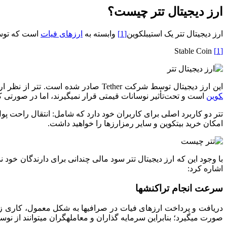
ارز دیجیتال تتر چیست؟
ارز دیجیتال تتر یک استیبل­کوین
[1]
وابسته به
ارزهای فیات
است که توسط 
Stable Coin
[1]
این ارز دیجیتال توسط شرکت Tether صادر شده است. تتر از نظر ارزش، نوعی دلار دیجیتال محسوب می­شود. به‎طوری که هر واحد تتر دقیقا معادل یک 1 دلار آمریکا است. اگر چه ارز دیجیتال تتر یک
کوین
است و تحت‌تأثیر نوسانات قیمتی قرار نمی­گیرند، اما در صورتی ک
تتر دو کاربرد اصلی برای کاربران خود دارد که شامل: انتقال راحت پول 
امکان خرید بیت­کوین و سایر رمزارزها را خواهید داشت.
با وجود این که ارز دیجیتال تتر سود مالی چندانی برای دارندگان خود ند
اشاره کرد:
سرعت انجام تراکنش­ها
صورت می­گیرد؛ بنابراین سرمایه گذاران و معامله­گران می­توانند از نوس