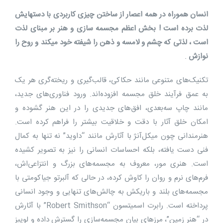
انسان هموراه در همه اعصار از ساختن چیزی کاربردی با دستهایش
لذت برده است ! بخش اعظم مجسمه سازی و هنر بر مبنای لذت
است ، لذتی که چشم و لامسه و ذهن را شیفته خود میکند و روح را
نوازش
.
تکنیک‌های متنوعی مانند حکاکی، قالب‌گیری و ریخته‌گری هر یک
به عمق فرآیند خلق مجسمه افزوده‌اند. ورود فناوری‌های جدید،
مانند چاپ سه‌بعدی، افق‌های جدیدی را در این هنر گشوده و
امکان خلق آثار با دقت و خلاقیت بیشتر را فراهم کرده است.
هنرمندانی چون میکل‌آنژ با آثارش مانند “داوید” نه تنها به کمال
فنی دست یافته، بلکه احساسات انسانی را نیز به تصویر کشیده
است. هنری مور، معروف به مجسمه‌های بزرگ و انتزاعی‌اش،
فرم‌های نرم و روان را کاوش کرده، در حالی که آلبرتو جیاکومتی با
مجسمه‌های بلند و باریکش به چالش‌های تنهایی و وجود انسانی
پرداخته است. رابرت اسمیتسون “Robert Smithson” با آثارش
در “هنر زمین”، مرزهای بیان مجسمه‌سازی را گسترش داده و لوییز