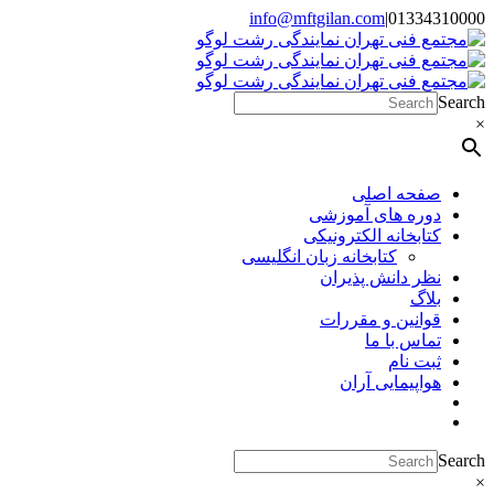
Skip
info@mftgilan.com
|
01334310000
Instagram
LinkedIn
to
content
Search
×
صفحه اصلی
دوره های آموزشی
کتابخانه الکترونیکی
کتابخانه زبان انگلیسی
نظر دانش پذیران
بلاگ
قوانین و مقررات
تماس با ما
ثبت نام
هواپیمایی آران
Search
×