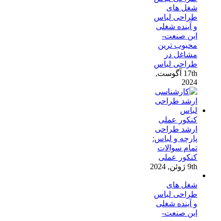
شغل های
طراحی لباس
و آینده شغلی
این صنعت-
محبوب ترین
مشاغل در
طراحی لباس
17th آگوست,
2024
کنکور عملی
ارشد طراحی
پارچه و لباس:
تمام سوالات
کنکور عملی
9th ژوئن, 2024
شغل های
طراحی لباس
و آینده شغلی
این صنعت-