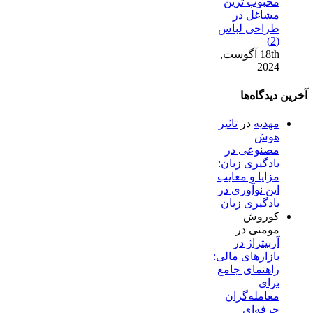
محبوب ترین
مشاغل در
طراحی لباس
(2)
18th آگوست,
2024
آخرین دیدگاه‌ها
مهدیه
در
تاثیر
هوش
مصنوعی در
یادگیری زبان:
مزایا و معایب
این نوآوری در
یادگیری زبان
کوروش
مومنی
در
آربیتراژ در
بازارهای مالی:
راهنمای جامع
برای
معامله‌گران
حرفه‌ای