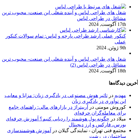
شغل های طراحی لباس و آینده شغلی این صنعت- محبوب ترین
مشاغل در طراحی لباس
17th آگوست, 2024
کنکور عملی ارشد طراحی پارچه و لباس: تمام سوالات کنکور
عملی
9th ژوئن, 2024
شغل های طراحی لباس و آینده شغلی این صنعت- محبوب ترین
مشاغل در طراحی لباس (2)
18th آگوست, 2024
خرین دیدگاه‌ها
مهدیه
در
تاثیر هوش مصنوعی در یادگیری زبان: مزایا و معایب
این نوآوری در یادگیری زبان
کوروش مومنی
در
آربیتراژ در بازارهای مالی: راهنمای جامع
برای معامله‌گران حرفه‌ای
میلاد
در
چگونه پول هوشمند را ردیابی کنیم؟ آموزش حرفه‌ای
بورس، فارکس و ارز دیجیتال
مجتمع فنی تهران - نمایندگی گیلان
در
آموزش هوشمندسازی
ساختمان در رشت