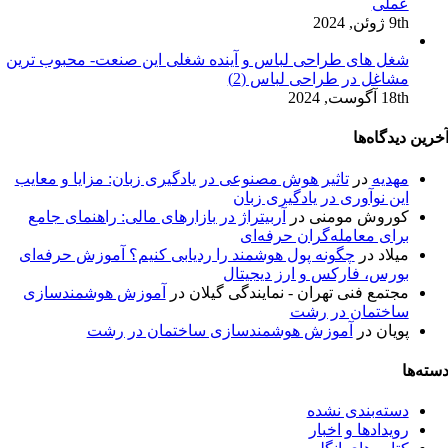
عملی
9th ژوئن, 2024
شغل های طراحی لباس و آینده شغلی این صنعت- محبوب ترین
مشاغل در طراحی لباس (2)
18th آگوست, 2024
خرین دیدگاه‌ها
مهدیه
در
تاثیر هوش مصنوعی در یادگیری زبان: مزایا و معایب
این نوآوری در یادگیری زبان
کوروش مومنی
در
آربیتراژ در بازارهای مالی: راهنمای جامع
برای معامله‌گران حرفه‌ای
میلاد
در
چگونه پول هوشمند را ردیابی کنیم؟ آموزش حرفه‌ای
بورس، فارکس و ارز دیجیتال
مجتمع فنی تهران - نمایندگی گیلان
در
آموزش هوشمندسازی
ساختمان در رشت
پویان
در
آموزش هوشمندسازی ساختمان در رشت
سته‌ها
دسته‌بندی نشده
رویدادها و اخبار