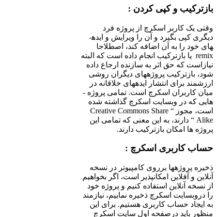
بازترکیب و کپی کردن :
وقتی یک کاربر اسکرچ از پروژه فرد
دیگری کپی بگیرد و آن را ویرایش و ایده­
های خود را به آن اضافه کند، اصطلاحا
remix یا بازترکیب انجام داده است که البته
نیازاست که حق اثر­ به سازنده ارجاع داده
شود، باز­ترکیب پروژه­های دیگران روشی
ارزشمند برای انتشار ایده­های خلاقانه در
میان کاربران اسکرچ است. تمامی پروژه ­
هایی که در وب­سایت اسکرچ گذاشته شده
است، مجوز “ Creative Commons Share
Alike “ دارند، به این معنی که تمامی این
پروژه ­ها امکان بازترکیب دارند.
حساب کاربری اسکرچ :
ذخیره پروژه­ها برروی کامپیوتر در نسخه
آنلاین و آفلاین امکانپذیر است، اگر بخواهیم
از نسخه آنلاین استفاده کنیم و پروژه خود
را دروب­­سایت اسکرچ ذخیره نماییم، نیازمند
به ایجاد حساب کاربری هستیم. برای این
منظور باید درصفحه اول سایت اسکرچ