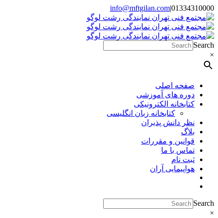
Skip
info@mftgilan.com
|
01334310000
Instagram
LinkedIn
to
content
Search
×
صفحه اصلی
دوره های آموزشی
کتابخانه الکترونیکی
کتابخانه زبان انگلیسی
نظر دانش پذیران
بلاگ
قوانین و مقررات
تماس با ما
ثبت نام
هواپیمایی آران
Search
×