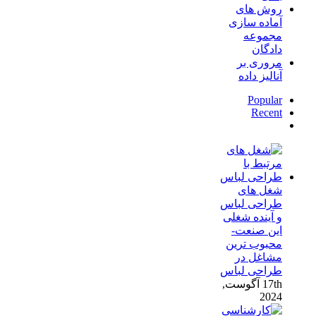
روش های
آماده سازی
مجموعه
دادگان
مروری بر
آنالیز داده
Popular
Recent
دیدگاه‌ها
شغل های
طراحی لباس
و آینده شغلی
این صنعت-
محبوب ترین
مشاغل در
طراحی لباس
17th آگوست,
2024