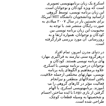
اسکرچ یک زبان برنامه­نویسی تصویری
است که ویژه کودکان و نوجوانان است.
این زبان برنامه ­نویسی، توسط گروهی
ازاساتید ودانشجویان دانشگاه MIT آمریکا،
برای نخستین بار در سال ۲۰۰۷ میلادی به
صورت رایگان منتشر شد. با توجه به
محبوبیت این زبان برنامه ­نویسی بین
کودکان و نوجوانان، همواره ارتقا و به
روزرسانی آن مورد بررسی قرار­گرفته
است.
در دنیای مدرن امروز، تمام افراد
درهرگروه سنی نیازمند به فراگیری مهارت­
های برنامه ­نویسی هستند. کودکان و
نوجوانان درحین برنامه ­نویسی با اسکرچ،
علاوه برمفاهیم و الگوهای پایه برنامه
نویسی، مهارت­های مختلفی ازجمله خلاقیت،
یافتن استدلال­های منطقی و نیزانجام
فعالیت مؤثر در کارهای گروهی را می­
آموزند. برنامه­نویسی اسکرچ، با الهام
گرفتن از بازی Lego با ایده ساختن اجسام
و شخصیت­ها به وسیله قطعات کوچک،
طراحی شده است.