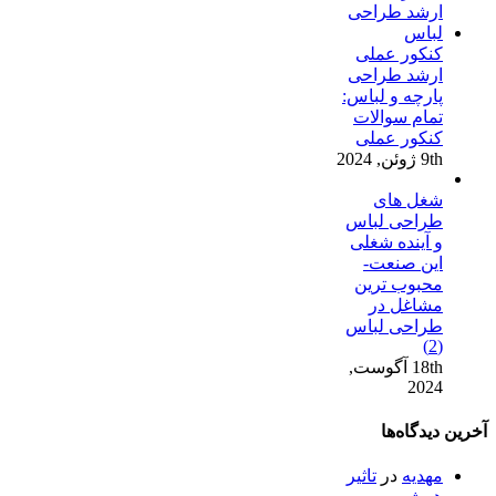
کنکور عملی
ارشد طراحی
پارچه و لباس:
تمام سوالات
کنکور عملی
9th ژوئن, 2024
شغل های
طراحی لباس
و آینده شغلی
این صنعت-
محبوب ترین
مشاغل در
طراحی لباس
(2)
18th آگوست,
2024
آخرین دیدگاه‌ها
مهدیه
در
تاثیر