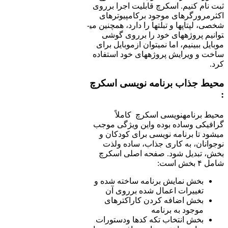
ثبت نام کنیم. اسکرچ قابلیت اجرا بر­روی
اکثرمرورگر­های موجود برکامپیوترهای
شخصی، لپ­تاپ­ها و تبلت­ها را دارد، همچنین می­
توانیم پروژه­های خود را بر­روی گوشی
موبایل ببینیم، اما نمی­توان ازموبایل برای
ساخت و ویرایش پروژه­های خود استفاده
کرد.
محیط جذاب برنامه ­نویسی اسکرچ
:
محیط برنامه­نویسی اسکرچ کاملاً
گرافیکی وساده بوده واین ویژگی موجب
می­شود تا برنامه­ نویسی برای کودکان و
نوجوانان، به کاری جذاب، ساده ولذت
بخش، تبدیل شود. صفحه اصلی اسکرچ
شامل ۴ بخش است:
بخش نمایش برنامه ساخته شده و
تغییرات اعمال شده بر­روی آن
بخش اضافه کردن کاراکترهای
موجود به برنامه
بخش انتخاب تکه کدها و­دستورات