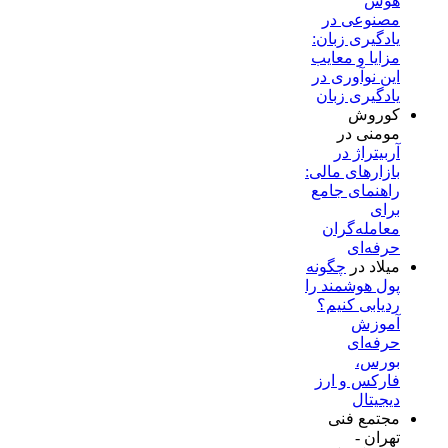
هوش
مصنوعی در
یادگیری زبان:
مزایا و معایب
این نوآوری در
یادگیری زبان
کوروش
مومنی
در
آربیتراژ در
بازارهای مالی:
راهنمای جامع
برای
معامله‌گران
حرفه‌ای
میلاد
در
چگونه
پول هوشمند را
ردیابی کنیم؟
آموزش
حرفه‌ای
بورس،
فارکس و ارز
دیجیتال
مجتمع فنی
تهران -