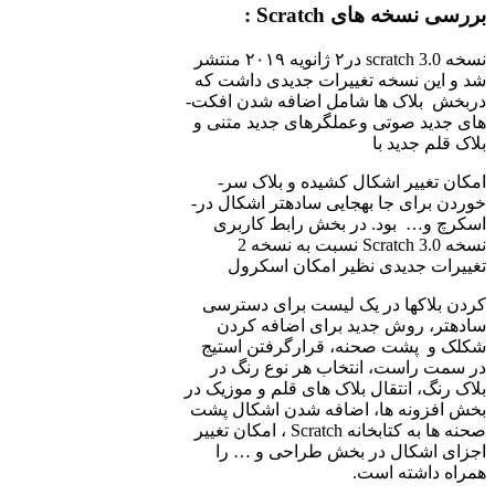
بررسی نسخه ­های
Scratch
:
نسخه scratch 3.0 در٢ ژانویه ٢٠١٩ منتشر
شد و این نسخه تغییرات جدیدی داشت که
در­بخش بلاک ­ها شامل اضافه شدن افکت­
های جدید صوتی وعملگرهای جدید متنی و
بلاک قلم جدید با
امکان تغییر اشکال کشیده و بلاک سر­
خوردن برای جا به­جایی ساده­تر اشکال در­
اسکرچ و… بود. در بخش رابط کاربری
نسخه Scratch 3.0 نسبت به نسخه 2
تغییرات جدیدی نظیر امکان اسکرول
کردن بلاک­ها در یک لیست برای دسترسی
ساده­تر، روش جدید برای اضافه کردن
شکلک و پشت صحنه، قرارگرفتن استیج
در سمت راست، انتخاب هر نوع رنگ در
بلاک رنگ، انتقال بلاک­ های قلم و موزیک در
بخش افزونه ها، اضافه شدن اشکال پشت
صحنه ­ها به کتابخانه Scratch ، امکان تغییر
اجزای اشکال در بخش طراحی و … را
همراه داشته است.