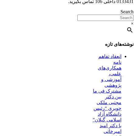
0133431 داخلی 106 تماس بگیرید.
Search
×
نوشته‌های تازه
انعقاد تفاهم
نامه
همکاری‌های
علمی،
آموزشی و
پژوهشی
مشترک فی ما
بین دکتر
مجتبی ملکی
چوبری “رئیس
دانشگاه آزاد
اسلامی گیلان”
با دکتر امید
امیرخانی