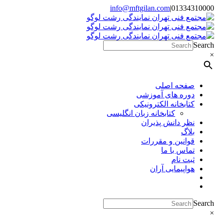
Skip
info@mftgilan.com
|
01334310000
Instagram
LinkedIn
to
content
Search
×
صفحه اصلی
دوره های آموزشی
کتابخانه الکترونیکی
کتابخانه زبان انگلیسی
نظر دانش پذیران
بلاگ
قوانین و مقررات
تماس با ما
ثبت نام
هواپیمایی آران
Search
×