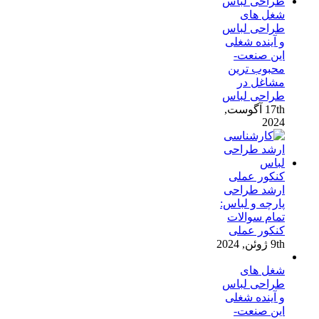
شغل های
طراحی لباس
و آینده شغلی
این صنعت-
محبوب ترین
مشاغل در
طراحی لباس
17th آگوست,
2024
کنکور عملی
ارشد طراحی
پارچه و لباس:
تمام سوالات
کنکور عملی
9th ژوئن, 2024
شغل های
طراحی لباس
و آینده شغلی
این صنعت-