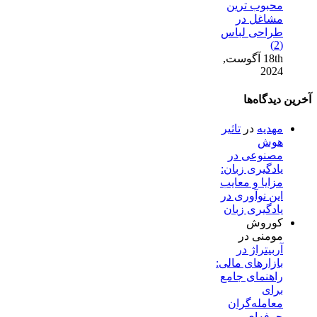
محبوب ترین
مشاغل در
طراحی لباس
(2)
18th آگوست,
2024
آخرین دیدگاه‌ها
مهدیه
در
تاثیر
هوش
مصنوعی در
یادگیری زبان:
مزایا و معایب
این نوآوری در
یادگیری زبان
کوروش
مومنی
در
آربیتراژ در
بازارهای مالی:
راهنمای جامع
برای
معامله‌گران
حرفه‌ای