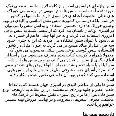
سس واژه ای فرانسوی است و از کلمه لاتین سالسا به معنی نمک
خورد شده آمده است. سس ها نقش مهمی در تهیه تمامی خوراک
های عالی مخصوصاً غذاهای فرانسوی دارند اما نه تنها در کشور
فرانسه، بلکه در تمامی کشورها سس نقش اساسی و کلیدی در تهیه
و سرو خوراک ها دارد. نخستین استفاده و پیدایش سس را می توان
در آشپزی یونانیان باستان پیدا کرد که از سسی شبیه به سس ماهی
امروزی استفاده می کردند و به جز آنها چینی ها هم از خمیر دانه
های سویا با عنوان سس استفاده می کردند که این به چیزی حدود
سه قرن قبل از میلاد مسیح بر می گردد. به عنوان مثال در کشور
انگلستان، سس گوشت نوعی سس سنتی محسوب می شود که
معمولا همراه با گوشت کباب شده مصرف می شود. مردم آسیا از
انواع دیگری از سس استفاده می کنند، در چین سس ها را از دانه
سویا یا لوبیا سیاه تخمیر شده همراه با انواع روغن های تند، تهیه می
کنند. مردم آسیای جنوب شرقی مثل تایلند و ویتنام، از سس هایی
استفاده می کنند که در تهیه آن ها ماهی تخمیر شده به کار رفته
است.
سس‌ها یکی از عناصر کلیدی در آشپزی جهان هستند که به غذاها
طعم، عطر و جلوه ویژه‌ای می‌بخشند. در این مقاله به تاریخچه انواع
سس‌ها، تأثیر آن‌ها بر تاریخ آشپزی، نقش سس‌ها در فرهنگ‌های
مختلف، معرفی سس‌های معروف و در نهایت آموزش تهیه سسیر
خواهیم پرداخت.
تاریخچه سس‌ها