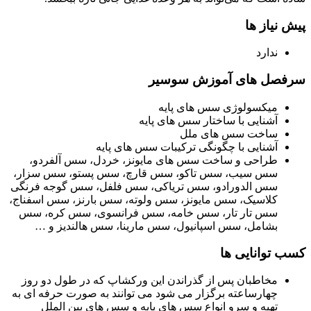
پیش نیاز ها
ندارد
سرفصل های آموزش سوسیر
میکسولوژی سس های پایه
آشنایی با ساختار سس های پایه
ساخت سس های ملل
آشنایی با چگونگی ترکیبات سس های پایه
طراحی و ساخت سس های مایونز، خردل، سس آلفردو،
سس سیب، سس تاکو، سس قارچ، سس پستو، سس سزار،
سس الدورادو، سس تریاکی، سس فلفل، سس گوجه فرنگی
کلاسیک، سس مایونز، سس ولوته، سس بارنز، سس اسفناج،
سس تار تار، سس خامه، سس فرانسوی، سس کره، سس
بشامل، سس اسپانیول، سس مارینا، سس هالندیز و …
کسب توانایی ها
مخاطبان پس از گذراندن این ورکشاپ که در طول دو روز
چهارساعته برگزار می شود می توانند به صورت حرفه ای به
تهیه و سرو انواع سس های پایه و سس های بین الملل