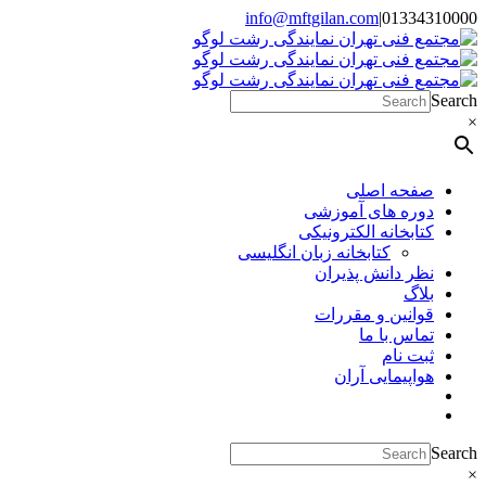
Skip
info@mftgilan.com
|
01334310000
Instagram
LinkedIn
to
content
Search
×
صفحه اصلی
دوره های آموزشی
کتابخانه الکترونیکی
کتابخانه زبان انگلیسی
نظر دانش پذیران
بلاگ
قوانین و مقررات
تماس با ما
ثبت نام
هواپیمایی آران
Search
×