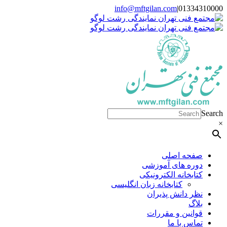
Skip
info@mftgilan.com
|
01334310000
Instagram
LinkedIn
to
content
Search
×
صفحه اصلی
دوره های آموزشی
کتابخانه الکترونیکی
کتابخانه زبان انگلیسی
نظر دانش پذیران
بلاگ
قوانین و مقررات
تماس با ما