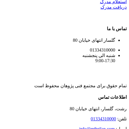
استعلام مدرک
دریافت مدرک
تماس با ما
گلسار انتهای خیابان 80
01334310000
شنبه الی پنجشنبه
9:00-17:30
تمام حقوق برای مجتمع فنی پژوهان محفوظ است
Instagram
LinkedIn
Toggle
اطلاعات تماس
Sliding
Bar
رشت، گلسار، انتهای خیابان 80
Area
تلفن:
01334310000
ایمیل:
info@mftgilan.com