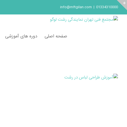
Ski
info@mftgilan.com
|
01334310000
t
Toggl
conten
Slidin
Ba
صفحه اصلی
دوره های آموزشی
Are