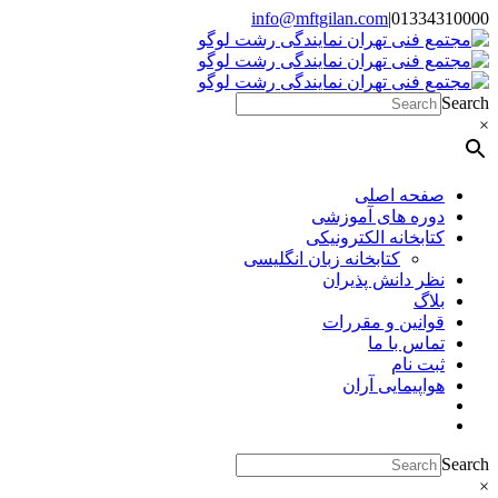
Skip
info@mftgilan.com
|
01334310000
Instagram
LinkedIn
to
content
Search
×
صفحه اصلی
دوره های آموزشی
کتابخانه الکترونیکی
کتابخانه زبان انگلیسی
نظر دانش پذیران
بلاگ
قوانین و مقررات
تماس با ما
ثبت نام
هواپیمایی آران
Search
×