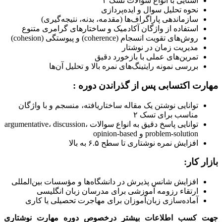
آشنایی با انواع سوالات تسک ۲
نحوه تحلیل سوال و ایده‌پردازی
سازماندهی پاراگراف‌ها (مقدمه، بدنه، نتیجه‌گیری)
استفاده از واژگان آکادمیک و ساختارهای گرامری متنوع
روش‌های تقویت انسجام (coherence) و پیوستگی (cohesion)
مدیریت زمان در نوشتار
تمرین‌های عملی با بازخورد دقیق
بررسی نمونه رایتینگ‌های نمره بالا و تحلیل آن‌ها
مهارت اکتسابی پس از گذراندن دوره :
توانایی نوشتن یک مقاله ساختاریافته، منسجم و با واژگان
مناسب برای تسک ۲
توانایی پاسخ دقیق به انواع سوالات argumentative، discussion،
problem-solution و opinion-based
افزایش نمره نوشتاری تا سطح ۶.۵ به بالا
بازار کار:
افزایش شانس پذیرش در دانشگاه‌ها و مؤسسات بین‌المللی
ارتقاء رزومه آموزشی برای مدرسان زبان انگلیسی
آماده‌سازی زبان‌آموزان برای مهاجرت تحصیلی یا کاری
جهت کسب اطلاعات بیشتر درخصوص دوره مهارت نوشتاری