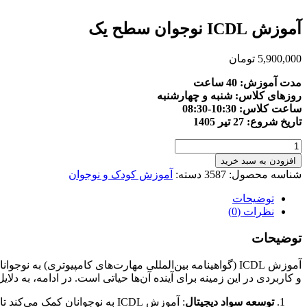
آموزش ICDL نوجوان سطح یک
5,900,000
تومان
مدت آموزش: 40 ساعت
روزهای کلاس: شنبه و چهارشنبه
ساعت کلاس: 10:30-08:30
تاریخ شروع: 27 تیر 1405
آموزش
ICDL
افزودن به سبد خرید
نوجوان
شناسه محصول:
3587
دسته:
آموزش کودک و نوجوان
سطح
یک
توضیحات
عدد
نظرات (0)
توضیحات
آموزش ICDL (گواهینامه بین‌المللی مهارت‌های کامپیوتری) 
و کاربردی در این زمینه برای آینده آن‌ها حیاتی است. در ادامه، به دلایل اهمیت آموزش ICDL به ن
توسعه سواد دیجیتال
: آموزش ICDL به نوجوانان کمک