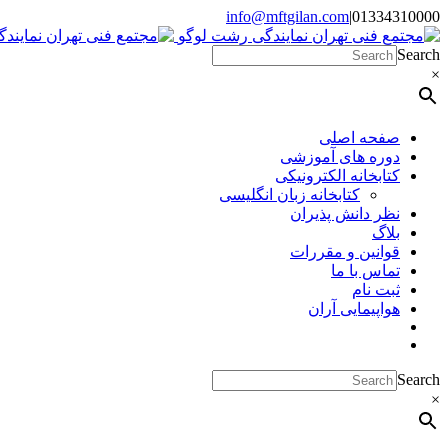
Skip
info@mftgilan.com
|
01334310000
Instagram
LinkedIn
to
content
Search
×
صفحه اصلی
دوره های آموزشی
کتابخانه الکترونیکی
کتابخانه زبان انگلیسی
نظر دانش پذیران
بلاگ
قوانین و مقررات
تماس با ما
ثبت نام
هواپیمایی آران
Search
×