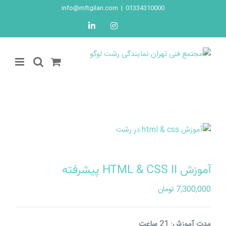
Ski
info@mftgilan.com
|
01334310000
t
LinkedIn
Instagram
conten
آموزش HTML & CSS II پیشرفته
7,300,000
تومان
مدت آموزش: 21 ساعت