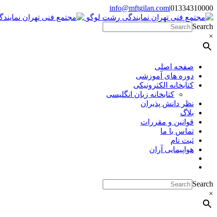
Skip
info@mftgilan.com
|
01334310000
Instagram
LinkedIn
to
content
Search
×
صفحه اصلی
دوره های آموزشی
کتابخانه الکترونیکی
کتابخانه زبان انگلیسی
نظر دانش پذیران
بلاگ
قوانین و مقررات
تماس با ما
ثبت نام
هواپیمایی آران
Search
×