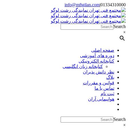
Skip
info@mftgilan.com
|
01334310000
Instagram
LinkedIn
to
content
Search
×
صفحه اصلی
دوره های آموزشی
کتابخانه الکترونیکی
کتابخانه زبان انگلیسی
نظر دانش پذیران
بلاگ
قوانین و مقررات
تماس با ما
ثبت نام
هواپیمایی آران
Search
×