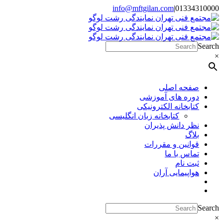
Skip
info@mftgilan.com
|
01334310000
Instagram
LinkedIn
to
content
Search
×
صفحه اصلی
دوره های آموزشی
کتابخانه الکترونیکی
کتابخانه زبان انگلیسی
نظر دانش پذیران
بلاگ
قوانین و مقررات
تماس با ما
ثبت نام
هواپیمایی آران
Search
×