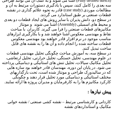
(Fully defined sketch) آشنا می شوند و به کمک آن می توانند طراحی
سه بعدی را کامل کنند، سپس با یادگیری دستورات مرتبط به آن و
مطالعات موردی (case study) قادر به نحوه علائم گذاری در نقشه
قطعات صنعتی بر طبق استاندارد می گردند.
در سطح دو، دانش پذیران با سایر روش های ایجاد قطعات دو بعدی
و محیط های اسمبلی (Assembly) آَشنا می شوند و مونتاژ
مکانیزهای قطعات صنعتی را فرا می گیرند. کاربران با مباحث
نقاط و مهندسی معکوس آشنا خواهند شد و با بکارگیری ابزارهای
مناسب موجود در نرم افزار قادر خواهند بود مهندسی معکوس
قطعات ساخته شده را انجام داده و آن ها را به نقشه های قابل
ساخت تبدیل کنند.
در سطح سه، به آموزش مباحث چگونگی تحلیل مهندسی قطعات
در علوم مهندسی، تحلیل خستگی، تحلیل حرارتی، تحلیل ارتعاشی،
تحلیل مکانیک سیالات، تحلیل تنش های استاتیکی و دینامیکی پرداخته
می شود. در پایان این دوره، مهندسان قادر خواهند بود سازه هایی
که در سالیدورک طراحی و مونتاژ شده است، تحت بارگذاریهای
مختلف استاتیکی و دینامیکی مورد تحلیل قرار دهند و چگونگی
کارکرد مکانیزم ها را به کارفرمایان و مدیران پروژه ها ارائه نمایند.
پیش نیازها :
کاردانی و کارشناسی مرتبط – نقشه کشی صنعتی / نقشه خوانی
مکانیک و استانداردهای نقشه