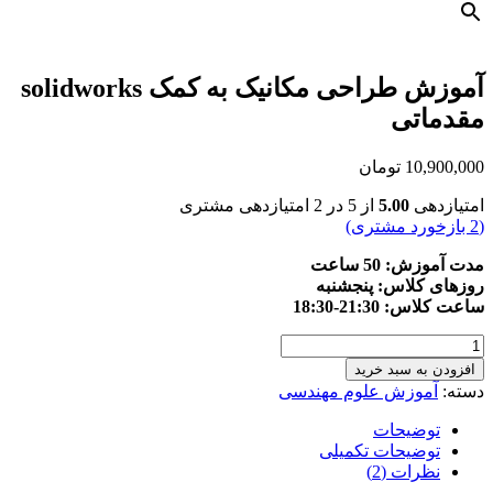
آموزش طراحی مکانیک به کمک solidworks
مقدماتی
10,900,000
تومان
امتیازدهی
5.00
از 5 در
2
امتیازدهی مشتری
(
2
بازخورد مشتری)
مدت آموزش: 50 ساعت
روزهای کلاس: پنجشنبه
ساعت کلاس: 21:30-18:30
آموزش
طراحی
افزودن به سبد خرید
مکانیک
دسته:
آموزش علوم مهندسی
به
کمک
توضیحات
solidworks
توضیحات تکمیلی
مقدماتی
نظرات (2)
عدد