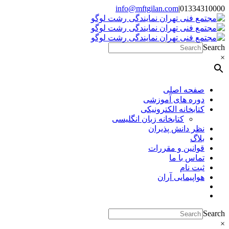
Skip
info@mftgilan.com
|
01334310000
Instagram
LinkedIn
to
content
Search
×
صفحه اصلی
دوره های آموزشی
کتابخانه الکترونیکی
کتابخانه زبان انگلیسی
نظر دانش پذیران
بلاگ
قوانین و مقررات
تماس با ما
ثبت نام
هواپیمایی آران
Search
×