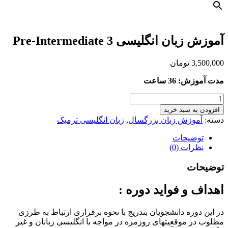
آموزش زبان انگلیسی Pre-Intermediate 3
3,500,000
تومان
مدت آموزش: 36 ساعت
آموزش
زبان
افزودن به سبد خرید
انگلیسی
دسته:
آموزش زبان بزرگسال
,
زبان انگلیسی ترمیک
Pre-
Intermediate
توضیحات
3
نظرات (0)
عدد
توضیحات
اهداف و فوايد دوره :
در این دوره دانشجویان بتدریج با نحوه برقراری ارتباط به طرزی
مطلوب در موقعیتهای روزمره در مواجه با انگلیسی زبانان و غیر