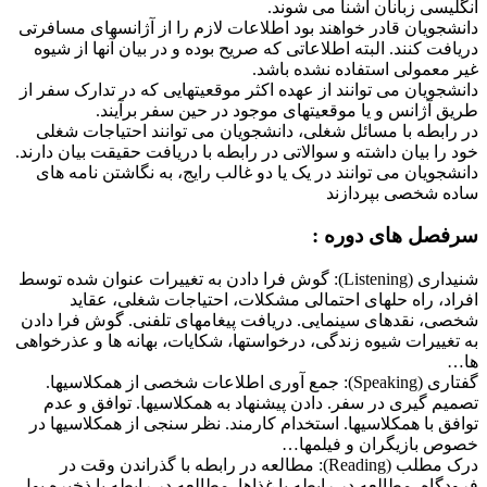
انگلیسی زبانان آشنا می شوند.
دانشجویان قادر خواهند بود اطلاعات لازم را از آژانسهای مسافرتی
دریافت کنند. البته اطلاعاتی که صریح بوده و در بیان آنها از شیوه
غیر معمولی استفاده نشده باشد.
دانشجویان می توانند از عهده اکثر موقعیتهایی که در تدارک سفر از
طریق آژانس و یا موقعیتهای موجود در حین سفر برآیند.
در رابطه با مسائل شغلی، دانشجویان می توانند احتیاجات شغلی
خود را بیان داشته و سوالاتی در رابطه با دریافت حقیقت بیان دارند.
دانشجویان می توانند در یک یا دو غالب رایج، به نگاشتن نامه های
ساده شخصی بپردازند
سرفصل های دوره :
شنیداری (Listening): گوش فرا دادن به تغییرات عنوان شده توسط
افراد، راه حلهای احتمالی مشکلات، احتیاجات شغلی، عقاید
شخصی، نقدهای سینمایی. دریافت پیغامهای تلفنی. گوش فرا دادن
به تغییرات شیوه زندگی، درخواستها، شکایات، بهانه ها و عذرخواهی
ها…
گفتاری (Speaking): جمع آوری اطلاعات شخصی از همکلاسیها.
تصمیم گیری در سفر. دادن پیشنهاد به همکلاسیها. توافق و عدم
توافق با همکلاسیها. استخدام کارمند. نظر سنجی از همکلاسیها در
خصوص بازیگران و فیلمها…
درک مطلب (Reading): مطالعه در رابطه با گذراندن وقت در
فرودگاه. مطالعه در رابطه با غذاها. مطالعه در رابطه با ذخیره پول