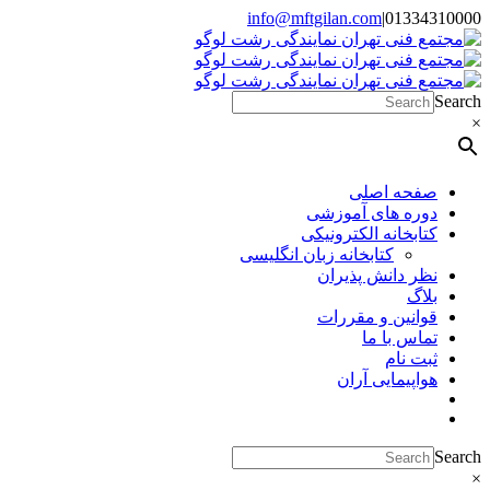
Skip
info@mftgilan.com
|
01334310000
Instagram
LinkedIn
to
content
Search
×
صفحه اصلی
دوره های آموزشی
کتابخانه الکترونیکی
کتابخانه زبان انگلیسی
نظر دانش پذیران
بلاگ
قوانین و مقررات
تماس با ما
ثبت نام
هواپیمایی آران
Search
×