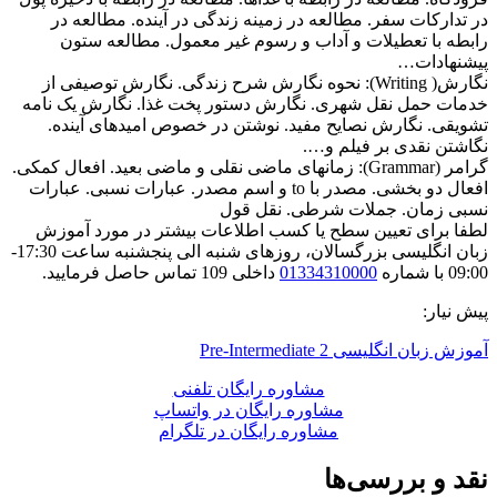
در تدارکات سفر. مطالعه در زمینه زندگی در آینده. مطالعه در
رابطه با تعطیلات و آداب و رسوم غیر معمول. مطالعه ستون
پیشنهادات…
نگارش( Writing): نحوه نگارش شرح زندگی. نگارش توصیفی از
خدمات حمل نقل شهری. نگارش دستور پخت غذا. نگارش یک نامه
تشویقی. نگارش نصایح مفید. نوشتن در خصوص امیدهای آینده.
نگاشتن نقدی بر فیلم و….
گرامر (Grammar): زمانهای ماضی نقلی و ماضی بعید. افعال کمکی.
افعال دو بخشی. مصدر با to و اسم مصدر. عبارات نسبی. عبارات
نسبی زمان. جملات شرطی. نقل قول
لطفا برای تعیین سطح یا کسب اطلاعات بیشتر در مورد آموزش
زبان انگلیسی بزرگسالان، روزهای شنبه الی پنجشنبه ساعت 17:30-
09:00 با شماره
01334310000
داخلی 109 تماس حاصل فرمایید.
پیش نیار:
آموزش زبان انگلیسی Pre-Intermediate 2
مشاوره رایگان تلفنی
مشاوره رایگان در واتساپ
مشاوره رایگان در تلگرام
نقد و بررسی‌ها