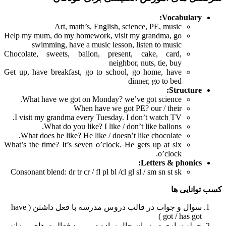
Vocabulary:
Art, math’s, English, science, PE, music
Help my mum, do my homework, visit my grandma, go
swimming, have a music lesson, listen to music
Chocolate, sweets, ballon, present, cake, card,
neighbor, nuts, tie, buy
Get up, have breakfast, go to school, go home, have
dinner, go to bed
Structure:
What have we got on Monday? we’ve got science.
When have we got PE? our / their
I visit my grandma every Tuesday. I don’t watch TV.
What do you like? I like / don’t like ballons.
What does he like? He like / doesn’t like chocolate.
What’s the time? It’s seven o’clock. He gets up at six
o’clock.
Letters & phonics:
Consonant blend: dr tr cr / fl pl bl /cl gl sl / sm sn st sk
کسب توانایی ها
سوال و جواب در قالب دروس مدرسه با فعل داشتن ( have
got / has got )
جمله سازی در زمان حال ساده در مورد فعالیت های روزانه