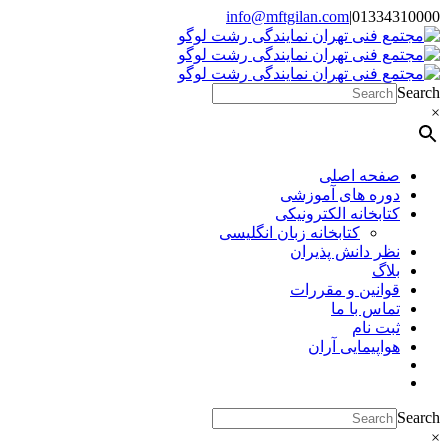
Skip
info@mftgilan.com
|
01334310000
Instagram
LinkedIn
to
content
Search
×
صفحه اصلی
دوره های آموزشی
کتابخانه الکترونیکی
کتابخانه زبان انگلیسی
نظر دانش پذیران
بلاگ
قوانین و مقررات
تماس با ما
ثبت نام
هواپیمایی آران
Search
×