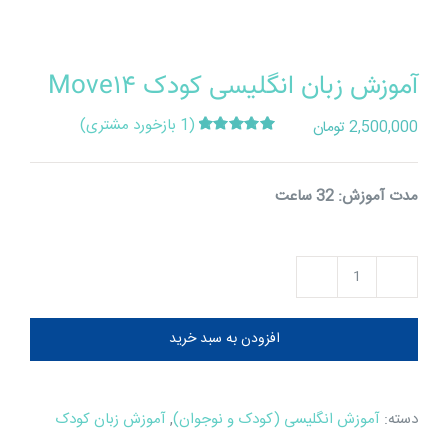
آموزش زبان انگلیسی کودک Move14
(
1
بازخورد مشتری)
2,500,000
تومان
1
امتیازدهی
5.00
از 5 در
امتیازدهی
مشتری
مدت آموزش: 32 ساعت
آموزش
زبان
افزودن به سبد خرید
انگلیسی
کودک
Move14
دسته:
آموزش انگلیسی (کودک و نوجوان)
,
آموزش زبان کودک
عدد