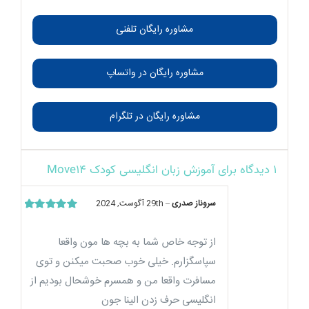
مشاوره رایگان تلفنی
مشاوره رایگان در واتساپ
مشاوره رایگان در تلگرام
1 دیدگاه برای
آموزش زبان انگلیسی کودک Move14
سروناز صدری
–
29th آگوست, 2024
امتیاز
5
از 5
از توجه خاص شما به بچه ها مون واقعا
سپاسگزارم. خیلی خوب صحبت میکنن و توی
مسافرت واقعا من و همسرم خوشحال بودیم از
انگلیسی حرف زدن الینا جون