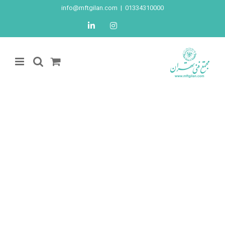
Ski
info@mftgilan.com
|
01334310000
t
LinkedIn
Instagram
conten