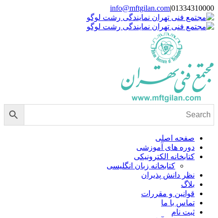
Skip
info@mftgilan.com
|
01334310000
Instagram
LinkedIn
to
content
صفحه اصلی
دوره های آموزشی
کتابخانه الکترونیکی
کتابخانه زبان انگلیسی
نظر دانش پذیران
بلاگ
قوانین و مقررات
تماس با ما
ثبت نام