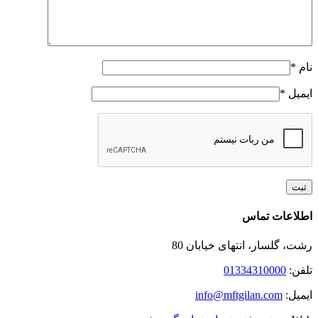
نام
*
ایمیل
*
Toggle
اطلاعات تماس
Sliding
Bar
رشت، گلسار، انتهای خیابان 80
Area
تلفن:
01334310000
ایمیل:
info@mftgilan.com