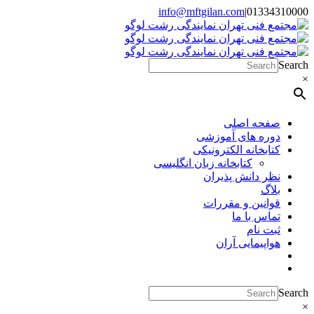
Skip
info@mftgilan.com
|
01334310000
Instagram
LinkedIn
to
content
Search
×
صفحه اصلی
دوره های آموزشی
کتابخانه الکترونیکی
کتابخانه زبان انگلیسی
نظر دانش پذیران
بلاگ
قوانین و مقررات
تماس با ما
ثبت نام
هواپیمایی آران
Search
×