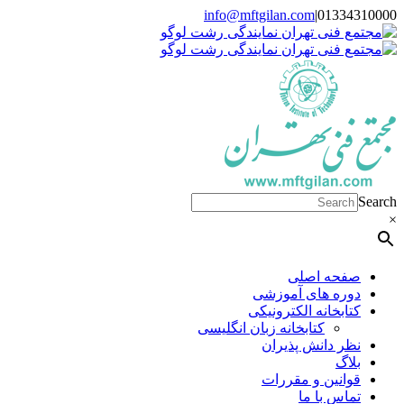
Skip
info@mftgilan.com
|
01334310000
Instagram
LinkedIn
to
content
Search
×
صفحه اصلی
دوره های آموزشی
کتابخانه الکترونیکی
کتابخانه زبان انگلیسی
نظر دانش پذیران
بلاگ
قوانین و مقررات
تماس با ما