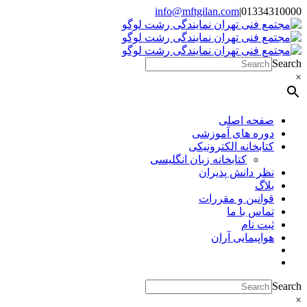
Skip
info@mftgilan.com
|
01334310000
Instagram
LinkedIn
to
content
Search
×
صفحه اصلی
دوره های آموزشی
کتابخانه الکترونیکی
کتابخانه زبان انگلیسی
نظر دانش پذیران
بلاگ
قوانین و مقررات
تماس با ما
ثبت نام
هواپیمایی آران
Search
×