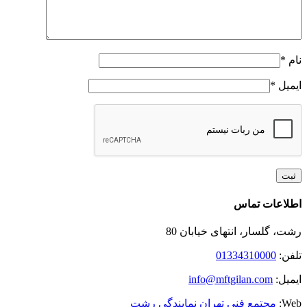
نام
*
ایمیل
*
Toggle
اطلاعات تماس
Sliding
Bar
رشت، گلسار، انتهای خیابان 80
Area
تلفن:
01334310000
ایمیل:
info@mftgilan.com
Web:
مجتمع فنی تهران نمایندگی رشت