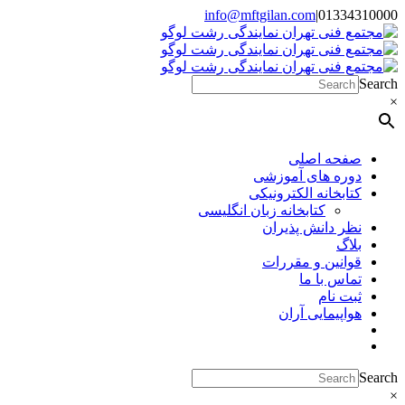
Skip
info@mftgilan.com
|
01334310000
Instagram
LinkedIn
to
content
Search
×
صفحه اصلی
دوره های آموزشی
کتابخانه الکترونیکی
کتابخانه زبان انگلیسی
نظر دانش پذیران
بلاگ
قوانین و مقررات
تماس با ما
ثبت نام
هواپیمایی آران
Search
×