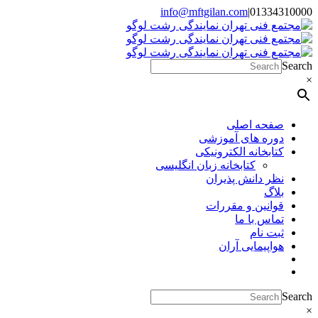
Skip
info@mftgilan.com
|
01334310000
Instagram
LinkedIn
to
content
Search
×
صفحه اصلی
دوره های آموزشی
کتابخانه الکترونیکی
کتابخانه زبان انگلیسی
نظر دانش پذیران
بلاگ
قوانین و مقررات
تماس با ما
ثبت نام
هواپیمایی آران
Search
×