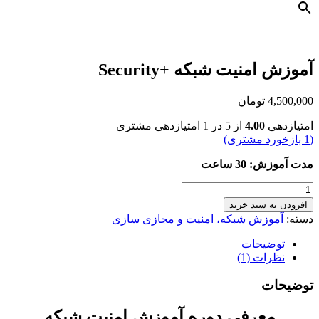
آموزش امنیت شبکه +Security
4,500,000
تومان
امتیازدهی
4.00
از 5 در
1
امتیازدهی مشتری
(
1
بازخورد مشتری)
مدت آموزش: 30 ساعت
آموزش
امنیت
افزودن به سبد خرید
شبکه
دسته:
آموزش شبکه، امنیت و مجازی سازی
+Security
عدد
توضیحات
نظرات (1)
توضیحات
معرفی دوره آموزش امنیت شبکه