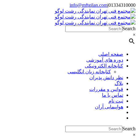
Skip
info@mftgilan.com
|
01334310000
Instagram
LinkedIn
to
content
Search
×
صفحه اصلی
دوره های آموزشی
کتابخانه الکترونیکی
کتابخانه زبان انگلیسی
نظر دانش پذیران
بلاگ
قوانین و مقررات
تماس با ما
ثبت نام
هواپیمایی آران
Search
×