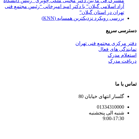
مشترک فی ما بین دکتر مجتبی ملکی چوبری “رئیس دانشگاه
آزاد اسلامی گیلان” با دکتر امید امیرخانی “رئیس مجتمع فنی
تهران در استان گیلان”
بررسی رویکرد نزدیکترین همسایه (KNN)
دسترسی سریع
دفتر مرکزی مجتمع فنی تهران
نمایندگی های فعال
استعلام مدرک
دریافت مدرک
تماس با ما
گلسار انتهای خیابان 80
01334310000
شنبه الی پنجشنبه
9:00-17:30