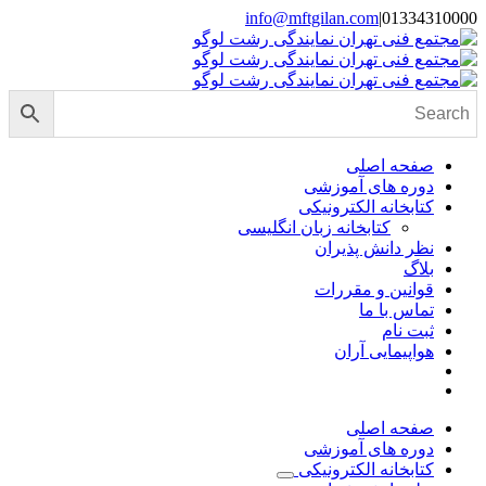
Skip
info@mftgilan.com
|
01334310000
Instagram
LinkedIn
to
content
صفحه اصلی
دوره های آموزشی
کتابخانه الکترونیکی
کتابخانه زبان انگلیسی
نظر دانش پذیران
بلاگ
قوانین و مقررات
تماس با ما
ثبت نام
هواپیمایی آران
صفحه اصلی
دوره های آموزشی
کتابخانه الکترونیکی